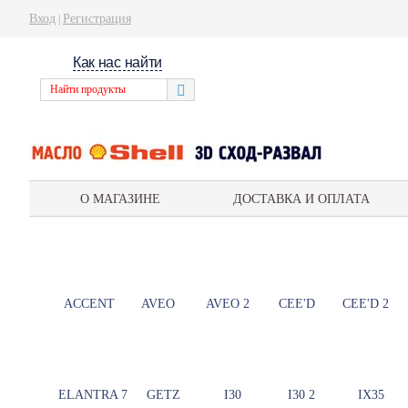
Вход
Регистрация
|
Как нас найти
О МАГАЗИНЕ
ДОСТАВКА И ОПЛАТА
ACCENT
AVEO
AVEO 2
CEE'D
CEE'D 2
ELANTRA 7
GETZ
I30
I30 2
IX35