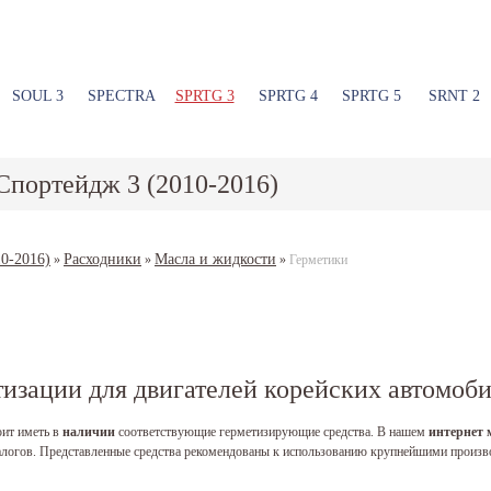
SOUL 3
SPECTRA
SPRTG 3
SPRTG 4
SPRTG 5
SRNT 2
Спортейдж 3 (2010-2016)
0-2016)
Расходники
Масла и жидкости
»
»
»
Герметики
тизации для двигателей корейских автомоб
оит иметь в
наличии
соответствующие герметизирующие средства. В нашем
интернет 
алогов. Представленные средства рекомендованы к использованию крупнейшими произ