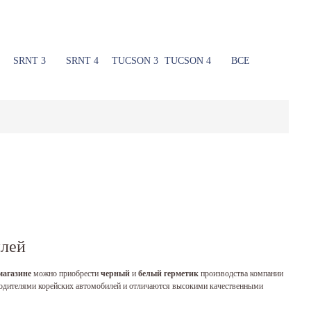
SRNT 3
SRNT 4
TUCSON 3
TUCSON 4
ВСЕ
илей
магазине
можно приобрести
черный
и
белый герметик
производства компании
водителями корейских автомобилей и отличаются высокими качественными