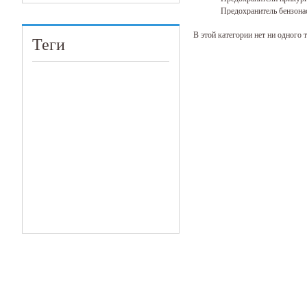
Предохранитель бензона
Предохранитель ближнег
В этой категории нет ни одного т
Предохранитель габарит
Теги
Предохранитель магнито
Предохранитель омывате
Предохранитель розетки
Реле регулятора напряжения вход
При неисправности данного мех
Реле ближнего света обладает 
Легкий, водонепроницае
Доступен в установке п
Располагает повышенной
При начале работы двиг
При выключении работае
Также ассортимент магазина в Че
Качество продукции
Наша продукция обладает высок