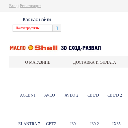
Вход
Регистрация
|
Как нас найти
О МАГАЗИНЕ
ДОСТАВКА И ОПЛАТА
ACCENT
AVEO
AVEO 2
CEE'D
CEE'D 2
ELANTRA 7
GETZ
I30
I30 2
IX35