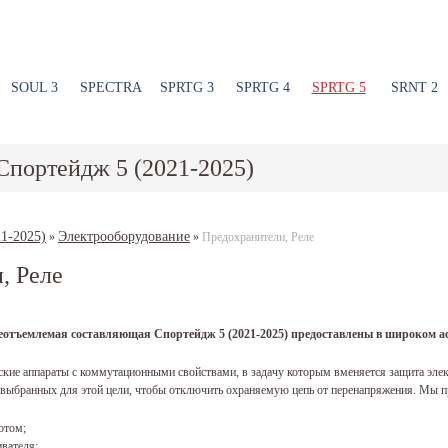
SOUL 3
SPECTRA
SPRTG 3
SPRTG 4
SPRTG 5
SRNT 2
Спортейдж 5 (2021-2025)
1-2025)
Электрооборудование
»
»
Предохранители, Реле
, Реле
неотъемлемая составляющая Спортейдж 5 (2021-2025) предоставлены в широком ас
ские аппараты с коммутационными свойствами, в задачу которым вменяется защита элек
о выбранных для этой цели, чтобы отключить охраняемую цепь от перенапряжения. Мы 
отом;
вателя;