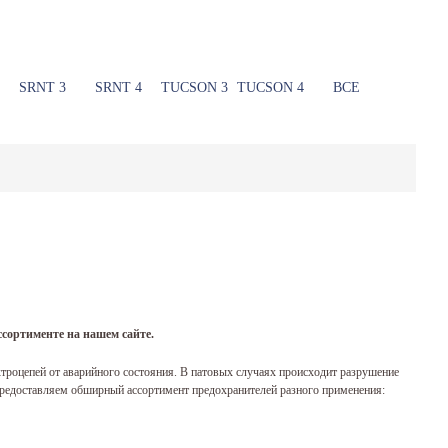
SRNT 3
SRNT 4
TUCSON 3
TUCSON 4
ВСЕ
сортименте на нашем сайте.
троцепей от аварийного состояния. В патовых случаях происходит разрушение
предоставляем обширный ассортимент предохранителей разного применения: