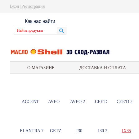
Вход
Регистрация
|
Как нас найти
О МАГАЗИНЕ
ДОСТАВКА И ОПЛАТА
ACCENT
AVEO
AVEO 2
CEE'D
CEE'D 2
ELANTRA 7
GETZ
I30
I30 2
IX35