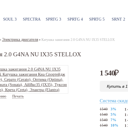
SOUL 3
SPECTRA
SPRTG 3
SPRTG 4
SPRTG 5
SRNT 2
Электрика двигателя
»
»
Катушка зажигания 2.0 G4NA NU IX35 STELLOX
ия 2.0 G4NA NU IX35 STELLOX
1 540
₽
Купить в 1
ению
Печать
Артикул:
6100228SX
Система скид
1540
3%
1
1540
5%
1
1540
7%
1
1540
10%
1