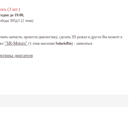
ось (3 шт.)
одня до 19:00,
обеды 305д\1 (2 этаж)
енить запчасти, провести диагностику, сделать 3D развал и другое Вы можете в
"SR-Motors"
исе
(1-этаж магазина
SolarisRio
) - записаться
ктрика двигателя