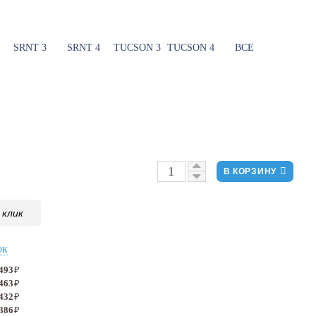
SRNT 3
SRNT 4
TUCSON 3
TUCSON 4
ВСЕ
В КОРЗИНУ
 клик
ок
 493
₽
 463
₽
 432
₽
 386
₽