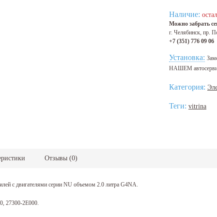
Наличие:
остал
Можно забрать сег
г. Челябинск, пр. П
+7 (351) 776 09 06
Установка:
Зам
НАШЕМ автосерв
Категория:
Эле
Теги:
vitrina
еристики
Отзывы
(
0
)
илей с двигателями серии NU объемом 2.0 литра G4NA.
, 27300-2E000.