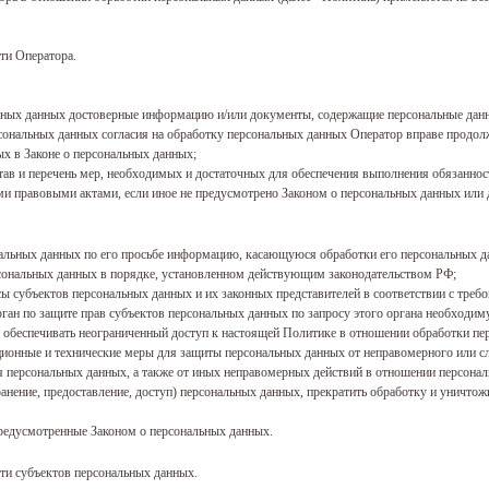
сти Оператора.
альных данных достоверные информацию и/или документы, содержащие персональные дан
рсональных данных согласия на обработку персональных данных Оператор вправе продол
ых в Законе о персональных данных;
став и перечень мер, необходимых и достаточных для обеспечения выполнения обязанно
ми правовыми актами, если иное не предусмотрено Законом о персональных данных или
нальных данных по его просьбе информацию, касающуюся обработки его персональных д
рсональных данных в порядке, установленном действующим законодательством РФ;
осы субъектов персональных данных и их законных представителей в соответствии с треб
ган по защите прав субъектов персональных данных по запросу этого органа необходиму
 обеспечивать неограниченный доступ к настоящей Политике в отношении обработки пе
ционные и технические меры для защиты персональных данных от неправомерного или сл
я персональных данных, а также от иных неправомерных действий в отношении персона
транение, предоставление, доступ) персональных данных, прекратить обработку и уничто
предусмотренные Законом о персональных данных.
сти субъектов персональных данных.