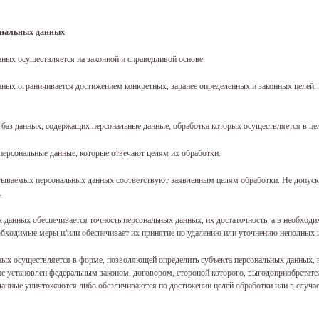
ональных данных
нных осуществляется на законной и справедливой основе.
нных ограничивается достижением конкретных, заранее определенных и законных целей.
е баз данных, содержащих персональные данные, обработка которых осуществляется в ц
 персональные данные, которые отвечают целям их обработки.
атываемых персональных данных соответствуют заявленным целям обработки. Не допус
.
х данных обеспечивается точность персональных данных, их достаточность, а в необхо
обходимые меры и/или обеспечивает их принятие по удалению или уточнению неполных 
ных осуществляется в форме, позволяющей определить субъекта персональных данных, н
е установлен федеральным законом, договором, стороной которого, выгодоприобретате
нные уничтожаются либо обезличиваются по достижении целей обработки или в случае 