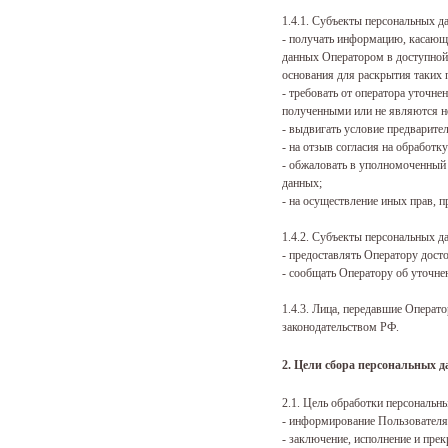
1.4.1. Субъекты персональных д
- получать информацию, касающ
данных Оператором в доступной 
основания для раскрытия таких 
- требовать от оператора уточн
полученными или не являются н
- выдвигать условие предварите
- на отзыв согласия на обработк
- обжаловать в уполномоченный 
данных;
- на осуществление иных прав, 
1.4.2. Субъекты персональных д
- предоставлять Оператору досто
- сообщать Оператору об уточне
1.4.3. Лица, передавшие Операто
законодательством РФ.
2. Цели сбора персональных 
2.1. Цель обработки персональн
- информирование Пользователя
- заключение, исполнение и пре