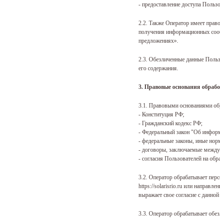
- предоставление доступа Пользо
2.2. Также Оператор имеет прав
получения информационных сообщ
предложениях».
2.3. Обезличенные данные Польз
его содержания.
3. Правовые основания обраб
3.1. Правовыми основаниями об
- Конституция РФ;
- Гражданский кодекс РФ;
- Федеральный закон "Об инфор
- федеральные законы, иные нор
- договоры, заключаемые между
- согласия Пользователей на об
3.2. Оператор обрабатывает пер
https://solarisrio.ru или напр
выражает свое согласие с данно
3.3. Оператор обрабатывает обе