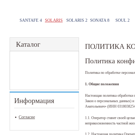
SANTAFE 4
SOLARIS
SOLARIS 2
SONATA 8
SOUL 2
Каталог
ПОЛИТИКА К
Политика конф
Политика по обработке персона
1. Общие положения
Настоящая политика обработки пе
Информация
Закон о персональных данных) 
Анатольевич» (ИНН 03180382545
Согласие
1.1. Оператор ставит своей цел
неприкосновенность частной жиз
1.2. Настоящая политика Операт