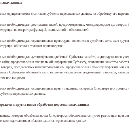
альных данных
нных осуществляется с согласия субъекта персональных данных на обработку его персон
анных необходима для достижения целей, предусмотренных международным договором Р
едерации на оператора функций, полномочий и обязанностей.
нных необходима для осуществления правосудия, исполнения судебного акта, акта друго
едерации об исполнительном производстве.
нных необходима для аутентификации действий Субъекта на сайте, индивидуального учет
а сайте, предоставления специальной информации Субъекту, повышения качества работ
 товарах, предлагаемых интернет-магазином, предоставления Субъекту эффективной кл
ения с Субъектом обратной связи, включая направление уведомлений, запросов, касающи
лем или вопросов.
нных необходима для осуществления прав и законных интересов Оператора или третьих 
субъекта персональных данных.
передачи и других видов обработки персональных данных
 данных, которые обрабатываются Оператором, обеспечивается путем реализации право
 законодательства в области защиты персональных данных.