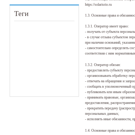
https://solarisrio.ru
Теги
1.3. Основные права и обязанно
1.3.1. Оператор имеет право:
- получать от субъекта персон
- в случае отзыва субъектом пе
при наличии оснований, указанн
- самостоятельно определять со
соответствии с ним нормативны
1.3.2. Оператор обязан:
- предоставлять субъекту персо
- организовывать обработку пе
- отвечать на обращения и запр
- сообщать в уполномоченный ор
- публиковать или иным образом
- принимать правовые, организа
предоставления, распространени
- прекратить передачу (распрос
персональных данных;
- исполнять иные обязанности, 
1.4. Основные права и обязанно