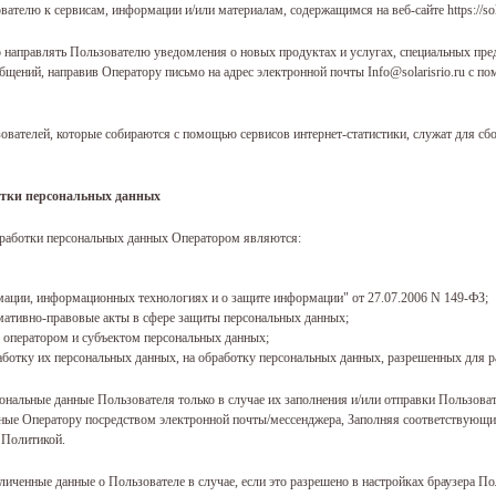
вателю к сервисам, информации и/или материалам, содержащимся на веб-сайте https://sola
о направлять Пользователю уведомления о новых продуктах и услугах, специальных пре
ений, направив Оператору письмо на адрес электронной почты Info@solarisrio.ru с по
ователей, которые собираются с помощью сервисов интернет-статистики, служат для сбо
отки персональных данных
работки персональных данных Оператором являются:
мации, информационных технологиях и о защите информации" от 27.07.2006 N 149-ФЗ;
мативно-правовые акты в сфере защиты персональных данных;
 оператором и субъектом персональных данных;
работку их персональных данных, на обработку персональных данных, разрешенных для р
сональные данные Пользователя только в случае их заполнения и/или отправки Пользова
авленные Оператору посредством электронной почты/мессенджера, Заполняя соответствую
й Политикой.
зличенные данные о Пользователе в случае, если это разрешено в настройках браузера П