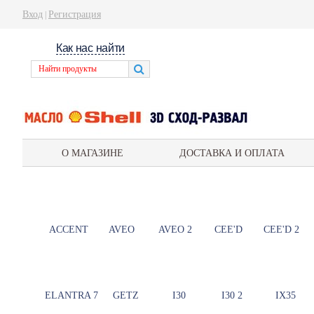
Вход
Регистрация
|
Как нас найти
О МАГАЗИНЕ
ДОСТАВКА И ОПЛАТА
ACCENT
AVEO
AVEO 2
CEE'D
CEE'D 2
ELANTRA 7
GETZ
I30
I30 2
IX35