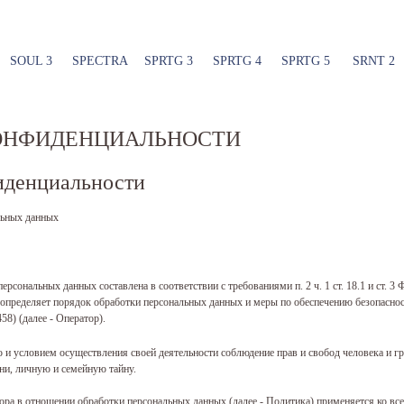
SOUL 3
SPECTRA
SPRTG 3
SPRTG 4
SPRTG 5
SRNT 2
ОНФИДЕНЦИАЛЬНОСТИ
иденциальности
льных данных
рсональных данных составлена в соответствии с требованиями п. 2 ч. 1 ст. 18.1 и ст. 3
и определяет порядок обработки персональных данных и меры по обеспечению безопас
8) (далее - Оператор).
ью и условием осуществления своей деятельности соблюдение прав и свобод человека и г
ни, личную и семейную тайну.
ора в отношении обработки персональных данных (далее - Политика) применяется ко вс