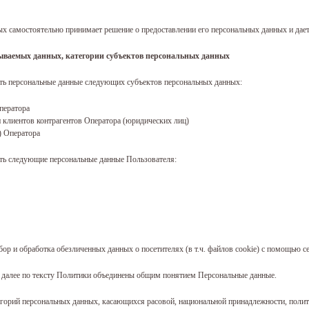
х самостоятельно принимает решение о предоставлении его персональных данных и дает 
тываемых данных, категории субъектов персональных данных
ать персональные данные следующих субъектов персональных данных:
ператора
и клиентов контрагентов Оператора (юридических лиц)
в) Оператора
ать следующие персональные данные Пользователя:
сбор и обработка обезличенных данных о посетителях (в т.ч. файлов cookie) с помощью с
 далее по тексту Политики объединены общим понятием Персональные данные.
егорий персональных данных, касающихся расовой, национальной принадлежности, поли