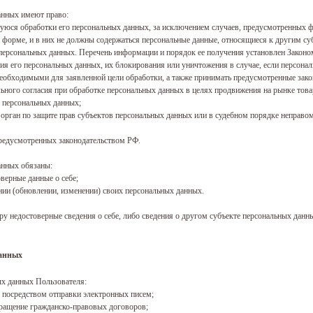
анных имеют право:
уюся обработки его персональных данных, за исключением случаев, предусмотренных 
форме, и в них не должны содержаться персональные данные, относящиеся к другим су
персональных данных. Перечень информации и порядок ее получения установлен Законо
ения его персональных данных, их блокирования или уничтожения в случае, если персо
еобходимыми для заявленной цели обработки, а также принимать предусмотренные зако
льного согласия при обработке персональных данных в целях продвижения на рынке товар
у персональных данных;
орган по защите прав субъектов персональных данных или в судебном порядке неправом
предусмотренных законодательством РФ.
анных обязаны:
верные данные о себе;
нии (обновлении, изменении) своих персональных данных.
ру недостоверные сведения о себе, либо сведения о другом субъекте персональных данных
данных
ых данных Пользователя:
 посредством отправки электронных писем;
кращение гражданско-правовых договоров;