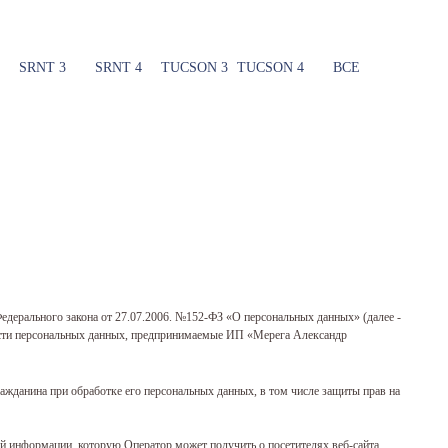
SRNT 3
SRNT 4
TUCSON 3
TUCSON 4
ВСЕ
 Федерального закона от 27.07.2006. №152-ФЗ «О персональных данных» (далее -
ности персональных данных, предпринимаемые ИП «Мерега Александр
ражданина при обработке его персональных данных, в том числе защиты прав на
ей информации, которую Оператор может получить о посетителях веб-сайта