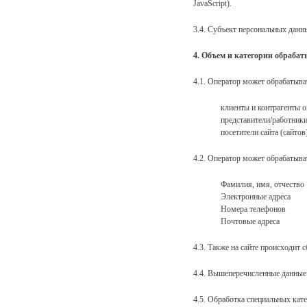
JavaScript).
3.4. Субъект персональных данны
4. Объем и категории обраба
4.1. Оператор может обрабатыв
клиенты и контрагенты о
представители/работник
посетители сайта (сайто
4.2. Оператор может обрабатыв
Фамилия, имя, отчество
Электронные адреса
Номера телефонов
Почтовые адреса
4.3. Также на сайте происходит 
4.4. Вышеперечисленные данные
4.5. Обработка специальных кат