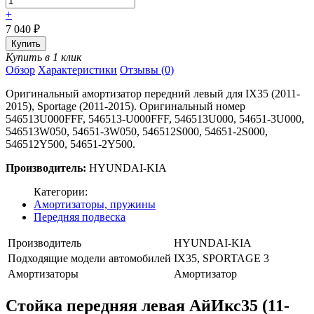
+
7 040
₽
Купить в 1 клик
Обзор
Характеристики
Отзывы (0)
Оригинальный амортизатор передний левый для IX35 (2011-
2015), Sportage (2011-2015). Оригинальный номер
546513U000FFF, 546513-U000FFF, 546513U000, 54651-3U000,
546513W050, 54651-3W050, 546512S000, 54651-2S000,
546512Y500, 54651-2Y500.
Производитель:
HYUNDAI-KIA
Категории:
Амортизаторы, пружины
Передняя подвеска
Производитель
HYUNDAI-KIA
Подходящие модели автомобилей
IX35, SPORTAGE 3
Амортизаторы
Амортизатор
Стойка передняя левая АйИкс35 (11-