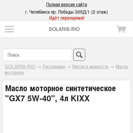
Полная версия сайта
г. Челябинск пр. Победы 305Д/1 (2 этаж)
Идёт переоценка!
SOLARIS-RIO
SOLARIS-RIO
→
Расходники
→
Масла и жидкости
→
Масло
моторное
Масло моторное синтетическое
"GX7 5W-40", 4л KIXX