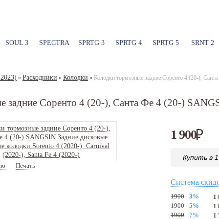
SOUL 3
SPECTRA
SPRTG 3
SPRTG 4
SPRTG 5
SRNT 2
-2023)
Расходники
Колодки
»
»
»
Колодки тормозные задние Соренто 4 (20-), Сант
 задние Соренто 4 (20-), Санта Фе 4 (20-) SANG
1 900
₽
Купить в 1
ию
Печать
Артикул:
SP4465
Система скид
1900
3%
1
1900
5%
1
1900
7%
1