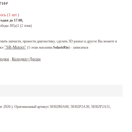
 710
₽
ось (1 шт.)
одня до 17:00,
обеды 305д\1 (2 этаж)
енить запчасти, провести диагностику, сделать 3D развал и другое Вы можете в
"SR-Motors"
исе
(1-этаж магазина
SolarisRio
) - записаться
лодки
Колодки+Диски
,
йлинг 2020-). Оригинальный артикул 58302R0A00, 58302P2A30, 58302P2A51,