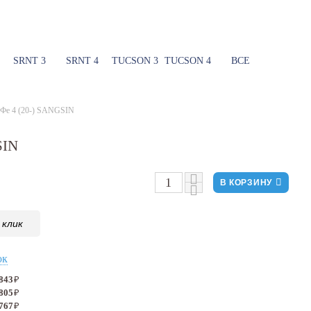
SRNT 3
SRNT 4
TUCSON 3
TUCSON 4
ВСЕ
а Фе 4 (20-) SANGSIN
SIN
В КОРЗИНУ
 клик
ок
 843
₽
 805
₽
 767
₽