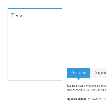
Теги
Описание
Характ
Задние дисковые тормозные коло
58302P2A50, 58302R-0A00, 583
Производитель:
SANGSIN BR