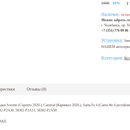
1900
10%
1
Наличие:
остал
Можно забрать сег
г. Челябинск, пр. П
+7 (351) 776 09 06
Установка:
Зам
НАШЕМ автосерв
Категория:
Ко
еристики
Отзывы
(
0
)
дки Sorento (Соренто 2020-), Carnival (Карнивал 2020-), Santa Fe 4 (Санта Фе 4 реста
02-P2A30, 58302-P2A51, 58302-P2A50.
AKE