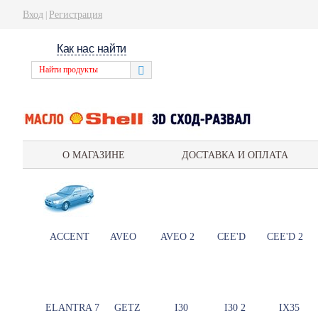
Вход
Регистрация
|
Как нас найти
О МАГАЗИНЕ
ДОСТАВКА И ОПЛАТА
ACCENT
AVEO
AVEO 2
CEE'D
CEE'D 2
ELANTRA 7
GETZ
I30
I30 2
IX35