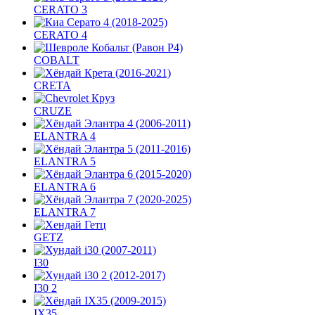
CERATO 3
CERATO 4
COBALT
CRETA
CRUZE
ELANTRA 4
ELANTRA 5
ELANTRA 6
ELANTRA 7
GETZ
I30
I30 2
IX35