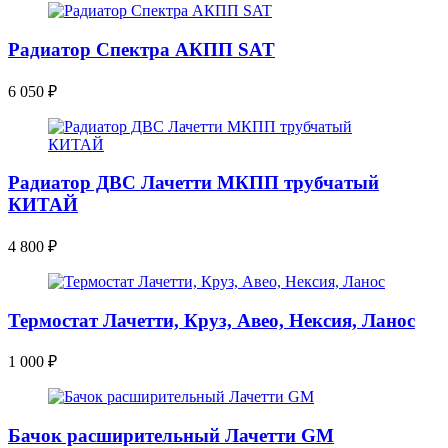
Радиатор Спектра АКПП SAT
6 050
₽
Радиатор ДВС Лачетти МКПП трубчатый
КИТАЙ
4 800
₽
Термостат Лачетти, Круз, Авео, Нексия, Ланос
1 000
₽
Бачок расширительный Лачетти GM