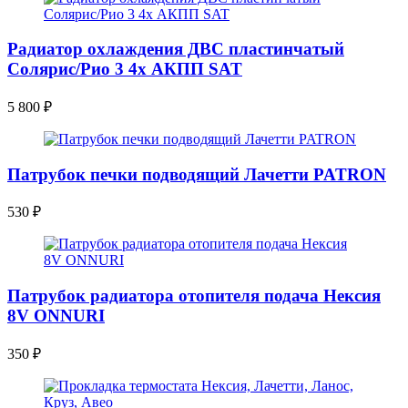
Радиатор охлаждения ДВС пластинчатый
Солярис/Рио 3 4х АКПП SAT
5 800
₽
Патрубок печки подводящий Лачетти PATRON
530
₽
Патрубок радиатора отопителя подача Нексия
8V ONNURI
350
₽