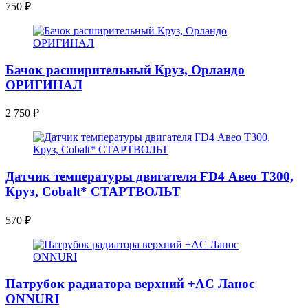
750
₽
Бачок расширительный Круз, Орландо
ОРИГИНАЛ
2 750
₽
Датчик температуры двигателя FD4 Авео Т300,
Круз, Cobalt* СТАРТВОЛЬТ
570
₽
Патрубок радиатора верхний +AC Ланос
ONNURI