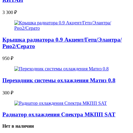
3 300
₽
Крышка радиатора 0.9 Акцент/Гетц/Элантра/
Рио2/Серато
950
₽
Переходник системы охлаждения Матиз 0.8
300
₽
Радиатор охлаждения Спектра МКПП SAT
Нет в наличии