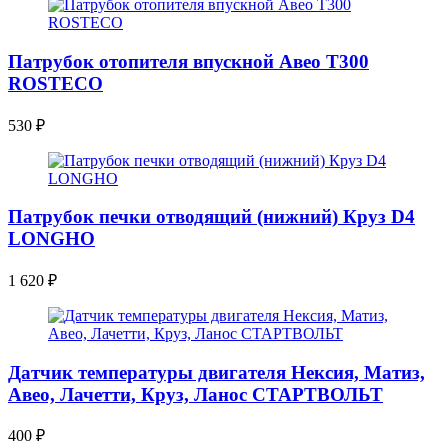
Патрубок отопителя впускной Авео Т300
ROSTECO
530
₽
Патрубок печки отводящий (нижний) Круз D4
LONGHO
1 620
₽
Датчик температуры двигателя Нексия, Матиз,
Авео, Лачетти, Круз, Ланос СТАРТВОЛЬТ
400
₽