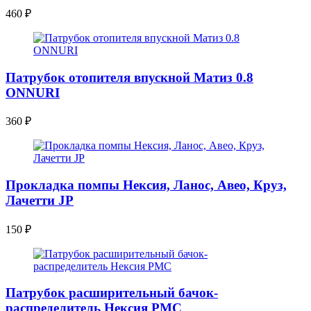
460
₽
Патрубок отопителя впускной Матиз 0.8
ONNURI
360
₽
Прокладка помпы Нексия, Ланос, Авео, Круз,
Лачетти JP
150
₽
Патрубок расширительный бачок-
распределитель Нексия PMC