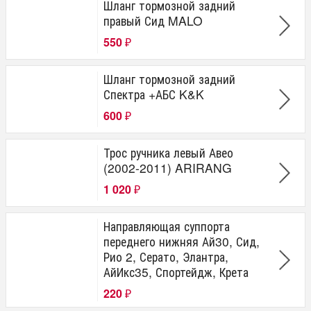
Шланг тормозной задний
правый Сид MALO
550
₽
Шланг тормозной задний
Спектра +АБС K&K
600
₽
Трос ручника левый Авео
(2002-2011) ARIRANG
1 020
₽
Направляющая суппорта
переднего нижняя Ай30, Сид,
Рио 2, Серато, Элантра,
АйИкс35, Спортейдж, Крета
220
₽