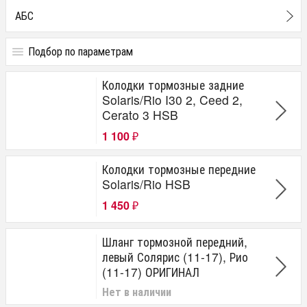
АБС
Подбор по параметрам
Тормозная система
Колодки тормозные задние
колодки передние
Solaris/Rio I30 2, Ceed 2,
колодки задние
Cerato 3 HSB
колодки ручника
диски передние
1 100
₽
диски задние
барабаны тормозные
Колодки тормозные передние
ремкомплект барабана
Solaris/Rio HSB
шланг тормозной передний
шланг тормозной задний
1 450
₽
медная шайба
трубки тормозные
Шланг тормозной передний,
крышка бачка тормозной
левый Солярис (11-17), Рио
тросы ручника
(11-17) ОРИГИНАЛ
тормозной суппорт
ремкомплект тормозного суппорта
Нет в наличии
поршень тормозного суппорта