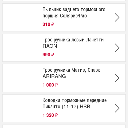
Пыльник заднего тормозного
поршня Солярис/Рио
310
₽
Трос ручника левый Лачетти
RAON
990
₽
Трос ручника Матиз, Спарк
ARIRANG
1 000
₽
Колодки тормозные передние
Пиканто (11-17) HSB
1 320
₽