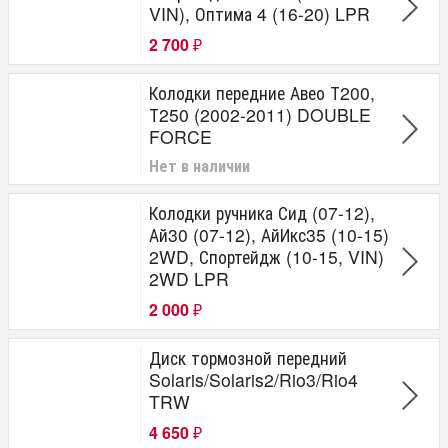
VIN), Оптима 4 (16-20) LPR
2 700
₽
Колодки передние Авео Т200,
Т250 (2002-2011) DOUBLE
FORCE
Нет в наличии
Колодки ручника Сид (07-12),
Ай30 (07-12), АйИкс35 (10-15)
2WD, Спортейдж (10-15, VIN)
2WD LPR
2 000
₽
Диск тормозной передний
Solaris/Solaris2/Rio3/Rio4
TRW
4 650
₽