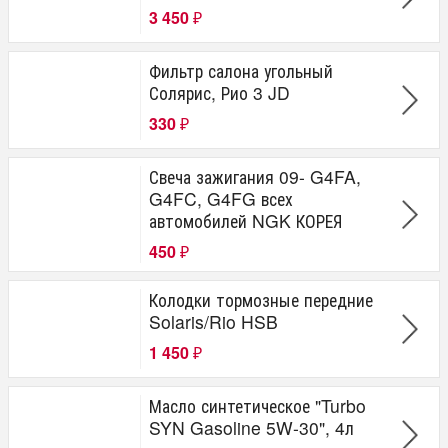
3 450
₽
Фильтр салона угольный
Солярис, Рио 3 JD
330
₽
Свеча зажигания 09- G4FA,
G4FC, G4FG всех
автомобилей NGK КОРЕЯ
450
₽
Колодки тормозные передние
Solaris/Rio HSB
1 450
₽
Масло синтетическое "Turbo
SYN Gasoline 5W-30", 4л