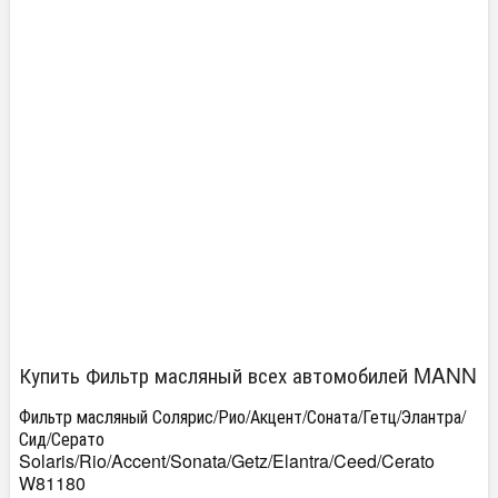
Купить Фильтр масляный всех автомобилей MANN
Фильтр масляный Солярис/Рио/Акцент/Соната/Гетц/Элантра/
Сид/Серато
Solaris/Rio/Accent/Sonata/Getz/Elantra/Ceed/Cerato
W81180