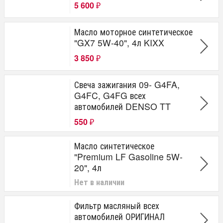
5 600
₽
Масло моторное синтетическое
"GX7 5W-40", 4л KIXX
3 850
₽
Свеча зажигания 09- G4FA,
G4FC, G4FG всех
автомобилей DENSO TT
550
₽
Масло синтетическое
"Premium LF Gasoline 5W-
20", 4л
Нет в наличии
Фильтр масляный всех
автомобилей ОРИГИНАЛ