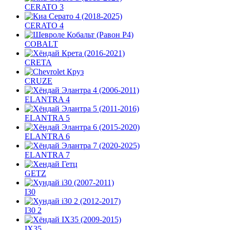
CERATO 3
CERATO 4
COBALT
CRETA
CRUZE
ELANTRA 4
ELANTRA 5
ELANTRA 6
ELANTRA 7
GETZ
I30
I30 2
IX35