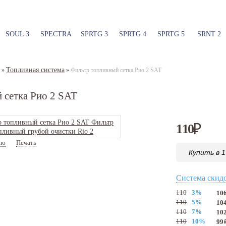
SOUL 3
SPECTRA
SPRTG 3
SPRTG 4
SPRTG 5
SRNT 2
Топливная система
»
»
Фильтр топливный сетка Рио 2 SAT
 сетка Рио 2 SAT
110
₽
ию
Печать
Артикул:
ST310901G000
Купить в 1
Система скид
110
3%
10
110
5%
10
110
7%
10
110
10%
99