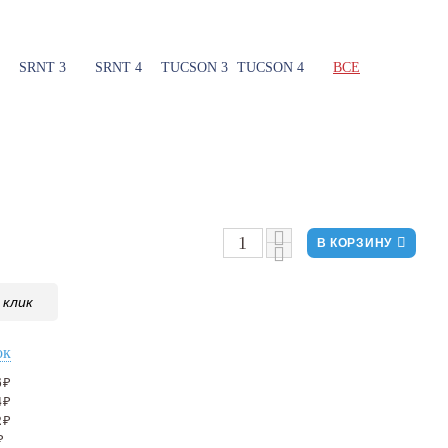
SRNT 3
SRNT 4
TUCSON 3
TUCSON 4
ВСЕ
В КОРЗИНУ
 клик
ок
6
₽
4
₽
2
₽
₽