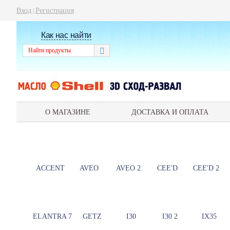
Вход
Регистрация
|
Как нас найти
О МАГАЗИНЕ
ДОСТАВКА И ОПЛАТА
ACCENT
AVEO
AVEO 2
CEE'D
CEE'D 2
ELANTRA 7
GETZ
I30
I30 2
IX35