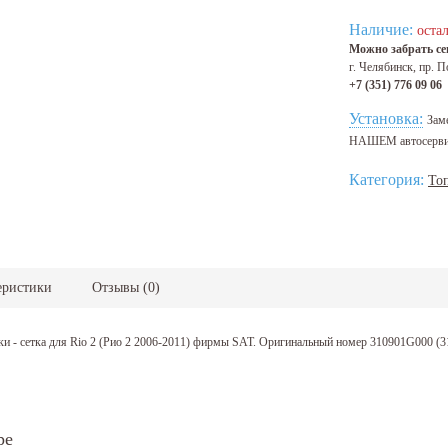
Наличие:
остал
Можно забрать сег
г. Челябинск, пр. П
+7 (351) 776 09 06
Установка:
Зам
НАШЕМ автосерв
Категория:
То
еристики
Отзывы
(
0
)
и - сетка для Rio 2 (Рио 2 2006-2011) фирмы SAT. Оригинальный номер 310901G000 (3
ре