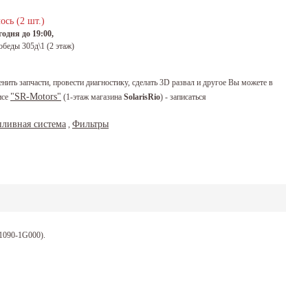
ось (2 шт.)
одня до 19:00,
обеды 305д\1 (2 этаж)
енить запчасти, провести диагностику, сделать 3D развал и другое Вы можете в
"SR-Motors"
исе
(1-этаж магазина
SolarisRio
) - записаться
пливная система
Фильтры
,
1090-1G000).