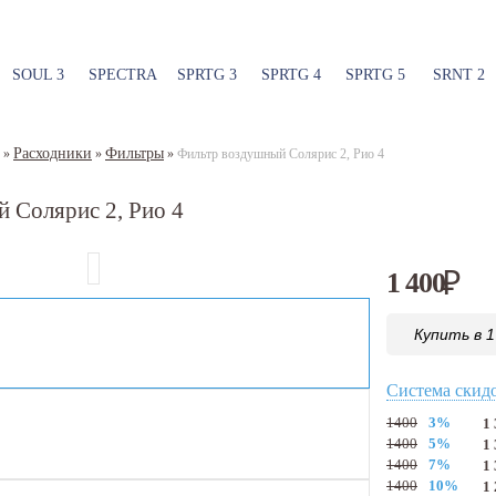
SOUL 3
SPECTRA
SPRTG 3
SPRTG 4
SPRTG 5
SRNT 2
Расходники
Фильтры
»
»
»
Фильтр воздушный Солярис 2, Рио 4
 Солярис 2, Рио 4
1 400
₽
Купить в 1
Система скид
1400
3%
1
1400
5%
1
1400
7%
1
1400
10%
1