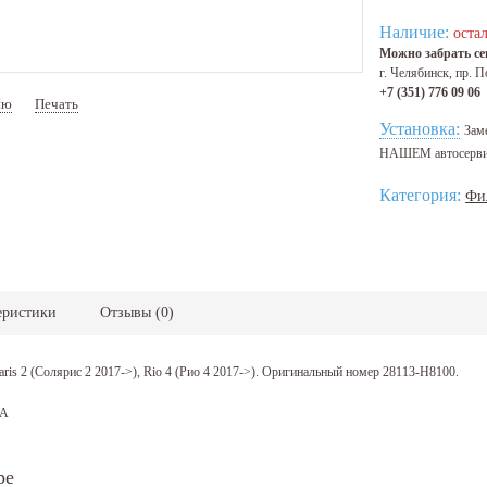
Наличие:
остал
Можно забрать сег
г. Челябинск, пр. П
+7 (351) 776 09 06
ию
Печать
Артикул:
28113H8100
Установка:
Зам
НАШЕМ автосерв
Категория:
Фи
еристики
Отзывы
(
0
)
is 2 (Солярис 2 2017->), Rio 4 (Рио 4 2017->). Оригинальный номер 28113-H8100.
IA
ре