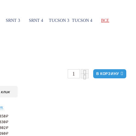
SRNT 3
SRNT 4
TUCSON 3
TUCSON 4
ВСЕ
В КОРЗИНУ
 клик
ок
 358
₽
 330
₽
 302
₽
 260
₽