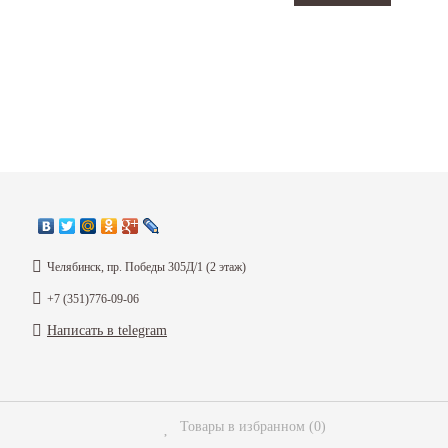
Масло моторное синтет
Челябинск, пр. Победы 305Д/1 (2 этаж)
"ULTRA PROTECTION G
+7 (351)776-09-06
3 400
₽
Написать в telegram
Товары в избранном
(
0
)
плагин "Перезвонить Вам?"