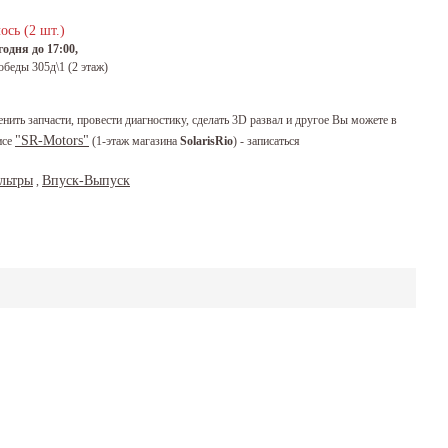
ось (2 шт.)
одня до 17:00,
обеды 305д\1 (2 этаж)
енить запчасти, провести диагностику, сделать 3D развал и другое Вы можете в
"SR-Motors"
исе
(1-этаж магазина
SolarisRio
) - записаться
льтры
Впуск-Выпуск
,