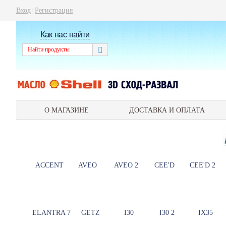
Вход
Регистрация
|
Как нас найти
О МАГАЗИНЕ
ДОСТАВКА И ОПЛАТА
ACCENT
AVEO
AVEO 2
CEE'D
CEE'D 2
ELANTRA 7
GETZ
I30
I30 2
IX35