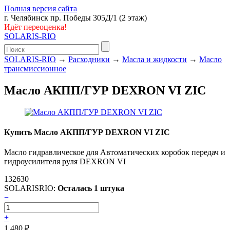
Полная версия сайта
г. Челябинск пр. Победы 305Д/1 (2 этаж)
Идёт переоценка!
SOLARIS-RIO
SOLARIS-RIO
→
Расходники
→
Масла и жидкости
→
Масло
трансмиссионное
Масло АКПП/ГУР DEXRON VI ZIC
Купить Масло АКПП/ГУР DEXRON VI ZIC
Масло гидравлическое для Автоматических коробок передач и
гидроусилителя руля DEXRON VI
132630
SOLARISRIO:
Осталась 1 штука
−
+
1 480
₽