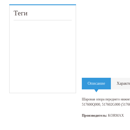
Теги
Описание
Характ
Шаровая опора переднего нижнего
517600Q000, 517602G000 (51760
Производитель:
KORMAX