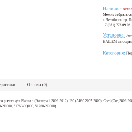
Наличие:
остал
Можно забрать сег
г. Челябинск, пр. П
+7 (351) 776 09 06
Установка:
Зам
НАШЕМ автосерв
Категория:
Пе
еристики
Отзывы
(
0
)
 рычага для Elantra 4 (Элантра 4 2006-2012), I30 (Ай30 2007-2009), Ceed (Сид 2006-20
-2H000, 51760-0Q000, 51760-2G000).