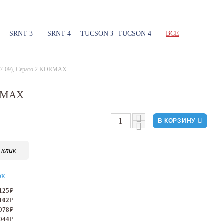
SRNT 3
SRNT 4
TUCSON 3
TUCSON 4
ВСЕ
(07-09), Серато 2 KORMAX
ORMAX
В КОРЗИНУ
 клик
ок
 125
₽
 102
₽
 078
₽
 044
₽