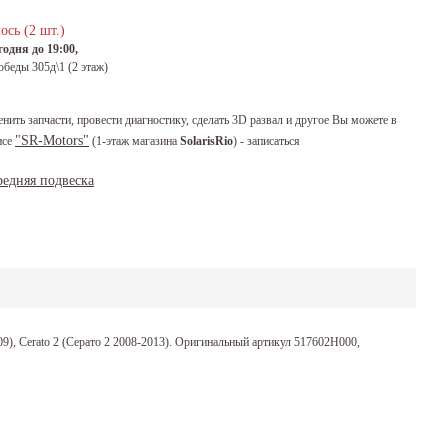
ось (2 шт.)
одня до 19:00,
обеды 305д\1 (2 этаж)
енить запчасти, провести диагностику, сделать 3D развал и другое Вы можете в
"SR-Motors"
исе
(1-этаж магазина
SolarisRio
) - записаться
редняя подвеска
09), Cerato 2 (Серато 2 2008-2013). Оригинальный артикул 517602H000,