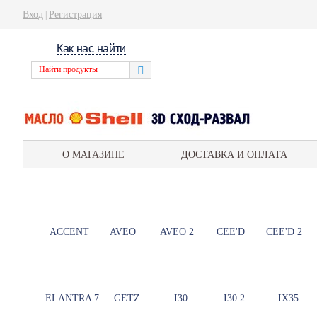
Вход
Регистрация
|
Как нас найти
О МАГАЗИНЕ
ДОСТАВКА И ОПЛАТА
ACCENT
AVEO
AVEO 2
CEE'D
CEE'D 2
ELANTRA 7
GETZ
I30
I30 2
IX35