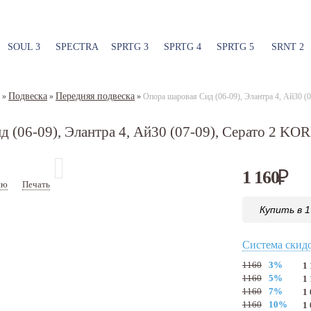
SOUL 3
SPECTRA
SPRTG 3
SPRTG 4
SPRTG 5
SRNT 2
Подвеска
Передняя подвеска
»
»
»
Опора шаровая Сид (06-09), Элантра 4, Ай30 
д (06-09), Элантра 4, Ай30 (07-09), Серато 2 K
1 160
₽
ию
Печать
Артикул:
KSB009
Купить в 1
Система скид
1160
3%
1
1160
5%
1
1160
7%
1
1160
10%
1