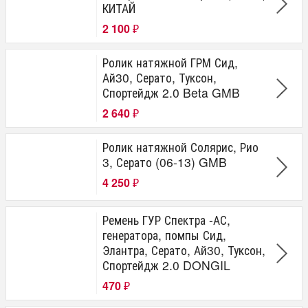
КИТАЙ
2 100
₽
Ролик натяжной ГРМ Сид,
Ай30, Серато, Туксон,
Спортейдж 2.0 Beta GMB
2 640
₽
Ролик натяжной Солярис, Рио
3, Серато (06-13) GMB
4 250
₽
Ремень ГУР Спектра -АС,
генератора, помпы Сид,
Элантра, Серато, Ай30, Туксон,
Спортейдж 2.0 DONGIL
470
₽