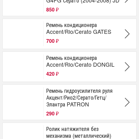
G4FG Серато (2004-2008) JD
850
₽
Ремень кондиционера
Accent/Rio/Cerato GATES
700
₽
Ремень кондиционера
Accent/Rio/Cerato DONGIL
420
₽
Ремень гидроусилителя руля
Акцент/Рио2/Серато/Гетц/
Элантра PATRON
290
₽
Ролик натяжителя без
механизма (металлический)