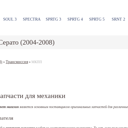
SOUL 3
SPECTRA
SPRTG 3
SPRTG 4
SPRTG 5
SRNT 2
Серато (2004-2008)
8)
Трансмиссия
»
»
МКПП
апчасти для механики
нет магазин
является основным поставщиком оригинальных запчастей для различных 
пателя