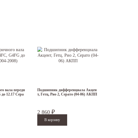
илей, как
Серато (2004-2008)
. Небольшая стоимость товаров в ассортименте не
шую наценку на товары.
 корейских авто.
о вала передн
Подшипник дифференциала Акцен
до 12.17 Сера
т, Гетц, Рио 2, Серато (04-06) АКПП
2 860
₽