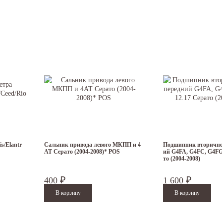
ование
ь, что у нас в
Челябинске
самые низкие цены на оригинальные запчасти таких автомоб
ственных показателей или обмана.
ш
интернет магазин
осуществляет крупные закупки по оптовым ценам и создает неболь
выгоднее, чем у других,
купить прокладку поддона
,
выжимное
или иные запчасти для
для корейских авто: Дэу (Daewoo), Шевроле (Chevrolet), Хендай (Hyundai), Киа (Kia)
s/Elantr
Сальник привода левого МКПП и 4
Подшипник вторичног
АТ Серато (2004-2008)* POS
ий G4FA, G4FC, G4FG 
то (2004-2008)
400
1 600
₽
₽