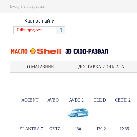
Вход
Регистрация
|
Как нас найти
О МАГАЗИНЕ
ДОСТАВКА И ОПЛАТА
ACCENT
AVEO
AVEO 2
CEE'D
CEE'D 2
ELANTRA 7
GETZ
I30
I30 2
IX35