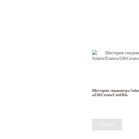
Приятное ценообраз
Потребитель может сразу отметит
является признаком низких каче
Суть заключается в том, что на
По этой причине у нас намного 
SolarisRio.ru магазин запчастей 
Шестерня спидометра Solari
a/I30/Cerato/Ceed/Rio