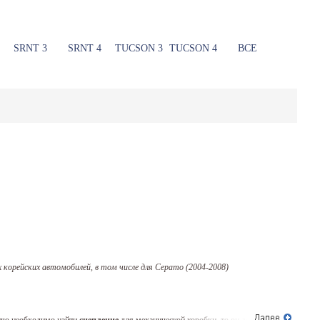
SRNT 3
SRNT 4
TUCSON 3
TUCSON 4
ВСЕ
корейских автомобилей, в том чиcле для Серато (2004-2008)