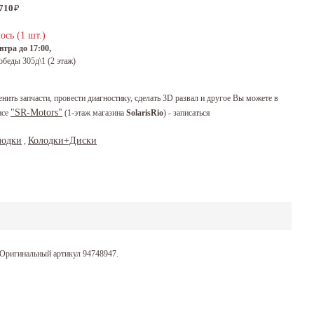
 710
₽
ось (1 шт.)
тра до 17:00,
обеды 305д\1 (2 этаж)
енить запчасти, провести диагностику, сделать 3D развал и другое Вы можете в
"SR-Motors"
исе
(1-этаж магазина
SolarisRio
) - записаться
лодки
Колодки+Диски
,
 Оригинальный артикул 94748947.