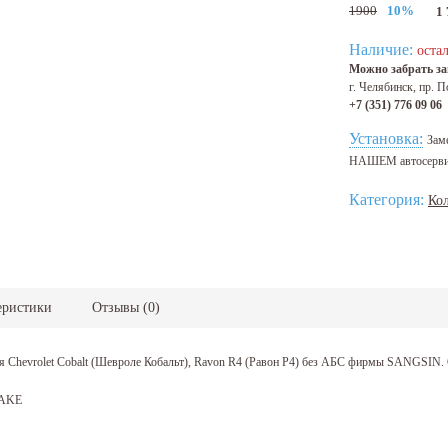
1900
10%
1
Наличие:
остал
Можно забрать зав
г. Челябинск, пр. П
+7 (351) 776 09 06
Установка:
Зам
НАШЕМ автосерв
Категория:
Ко
еристики
Отзывы
(
0
)
я Chevrolet Cobalt (Шевроле Кобальт), Ravon R4 (Равон Р4) без АБС фирмы SANGSIN.
AKE