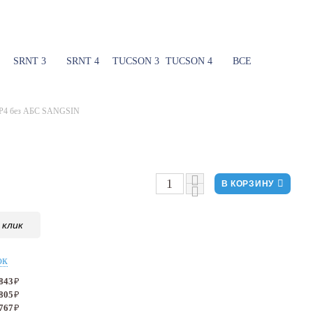
SRNT 3
SRNT 4
TUCSON 3
TUCSON 4
ВСЕ
н Р4 без АБС SANGSIN
В КОРЗИНУ
 клик
ок
 843
₽
 805
₽
 767
₽