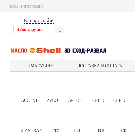
Вход
Регистрация
|
Как нас найти
О МАГАЗИНЕ
ДОСТАВКА И ОПЛАТА
ACCENT
AVEO
AVEO 2
CEE'D
CEE'D 2
ELANTRA 7
GETZ
I30
I30 2
IX35