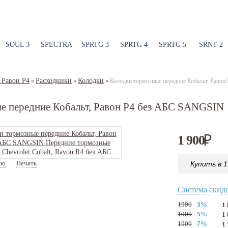
SOUL 3
SPECTRA
SPRTG 3
SPRTG 4
SPRTG 5
SRNT 2
 Равон Р4
Расходники
Колодки
»
»
»
Колодки тормозные передние Кобальт, Раво
е передние Кобальт, Равон Р4 без АБС SANGSIN
1 900
₽
ию
Печать
Купить в 1
Артикул:
SP1673
Система скид
1900
3%
1
1900
5%
1
1900
7%
1