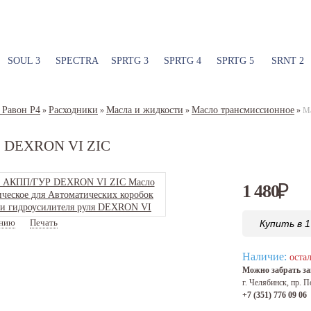
SOUL 3
SPECTRA
SPRTG 3
SPRTG 4
SPRTG 5
SRNT 2
 Равон Р4
Расходники
Масла и жидкости
Масло трансмиссионное
»
»
»
»
М
 DEXRON VI ZIC
1 480
₽
ению
Печать
Купить в 1
Артикул:
132630
Наличие:
остал
Можно забрать зав
г. Челябинск, пр. П
+7 (351) 776 09 06