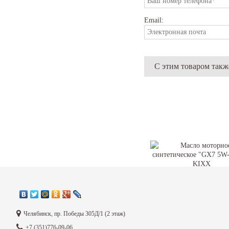
Email:
С этим товаром так
Масло моторное синтет
Челябинск, пр. Победы 305Д/1 (2 этаж)
"GX7 5W-30", 4л KIXX
+7 (351)776-09-06