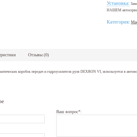
Установка:
Зам
НАШЕМ автосерв
Категория:
Ма
еристики
Отзывы
(
0
)
матических коробок передач и гидроусилителя руля DEXRON VI, используется в автом
ре
Ваш вопрос*: