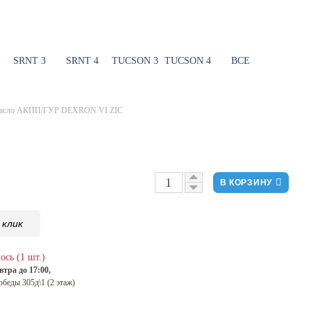
SRNT 3
SRNT 4
TUCSON 3
TUCSON 4
ВСЕ
асло АКПП/ГУР DEXRON VI ZIC
В КОРЗИНУ
 клик
ось (1 шт.)
тра до 17:00,
обеды 305д\1 (2 этаж)