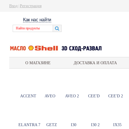
Вход
Регистрация
|
Как нас найти
О МАГАЗИНЕ
ДОСТАВКА И ОПЛАТА
ACCENT
AVEO
AVEO 2
CEE'D
CEE'D 2
ELANTRA 7
GETZ
I30
I30 2
IX35