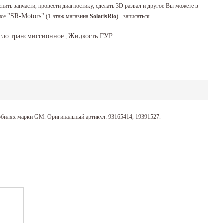
енить запчасти, провести диагностику, сделать 3D развал и другое Вы можете в
"SR-Motors"
исе
(1-этаж магазина
SolarisRio
) - записаться
сло трансмиссионное
Жидкость ГУР
,
обилях марки GM. Оригинальный артикул: 93165414, 19391527.