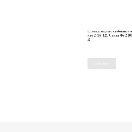
Стойка заднего стабилизат
нто 2 (09-12), Санта Фе 2 (0
R