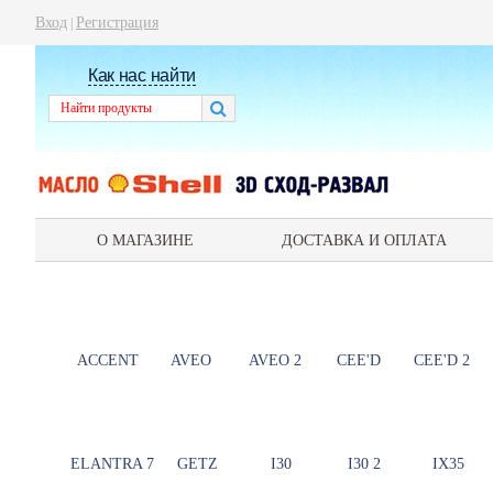
Вход
Регистрация
|
Как нас найти
О МАГАЗИНЕ
ДОСТАВКА И ОПЛАТА
ACCENT
AVEO
AVEO 2
CEE'D
CEE'D 2
ELANTRA 7
GETZ
I30
I30 2
IX35