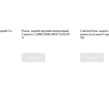
адний Со
Рычаг задний верхний поперечный
Сайлентблок заднего
Соренто 2 (2009-2020) 4WD SANGSI
ычага (в кулаке) Соре
N
TR