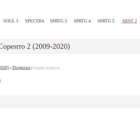
SOUL 3
SPECTRA
SPRTG 3
SPRTG 4
SPRTG 5
SRNT 2
Соренто 2 (2009-2020)
2020)
Подвеска
»
»
Задняя подвеска
а