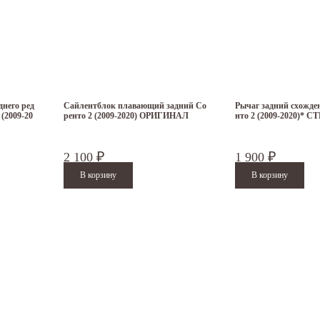
него ред
Сайлентблок плавающий задний Со
Рычаг задний схожд
(2009-20
ренто 2 (2009-2020) ОРИГИНАЛ
нто 2 (2009-2020)* C
2 100
1 900
₽
₽