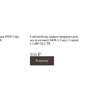
ения 4WD Соре
Сайлентблок заднего опорного рыч
TR
ага (в кулаке) Ай30 2, Сид 2, Сорент
о 2 (09-12) CTR
950
₽