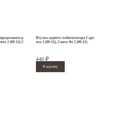
 продольного р
Втулка заднего стабилизатора Соре
нто 2 (09-12) C
нто 2 (09-12), Санта Фе 2 (06-12)
440
₽