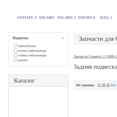
SANTAFE 4
SOLARIS
SOLARIS 2
SONATA 8
SOUL 2
Запчасти для 
Подвеска
сайлентблоки
втулки стабилизатора
стойки стабилизатора
Запчасти Соренто 2 (2009-
рычаги
Задняя подвеск
Каталог
15
30
45
все
На странице