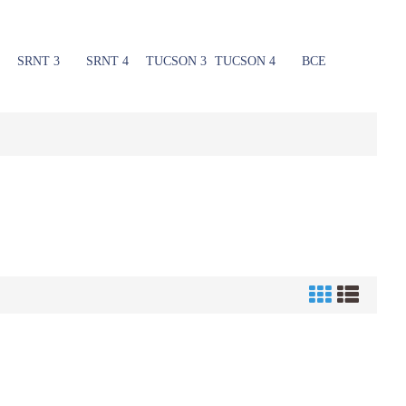
SRNT 3
SRNT 4
TUCSON 3
TUCSON 4
ВСЕ