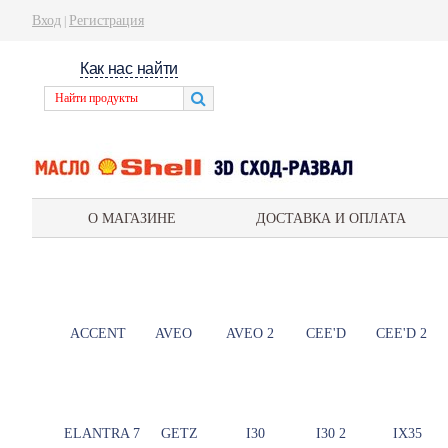
Вход
Регистрация
|
Как нас найти
О МАГАЗИНЕ
ДОСТАВКА И ОПЛАТА
ACCENT
AVEO
AVEO 2
CEE'D
CEE'D 2
ELANTRA 7
GETZ
I30
I30 2
IX35