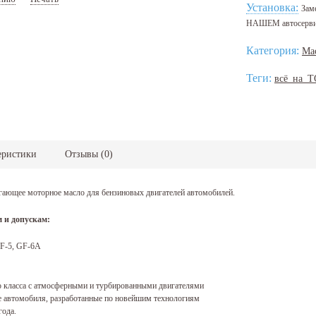
Артикул:
1041002
Установка:
Зам
НАШЕМ автосерв
Категория:
Ма
Теги:
всё_на_Т
еристики
Отзывы
(
0
)
егающее моторное масло для бензиновых двигателей автомобилей.
 и допускам:
F-5, GF-6А
го класса с атмосферными и турбированными двигателями
е автомобиля, разработанные по новейшим технологиям
года.