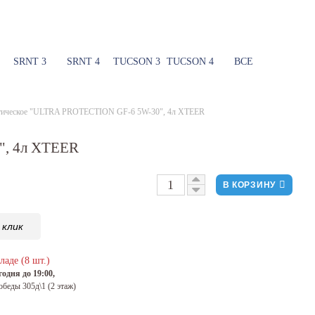
SRNT 3
SRNT 4
TUCSON 3
TUCSON 4
ВСЕ
етическое "ULTRA PROTECTION GF-6 5W-30", 4л XTEER
", 4л XTEER
В КОРЗИНУ
 клик
ладе (8 шт.)
одня до 19:00,
обеды 305д\1 (2 этаж)