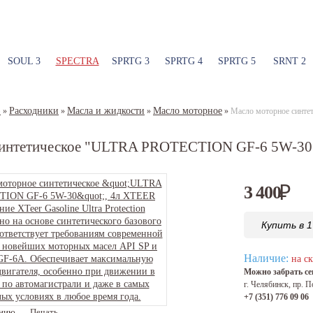
SOUL 3
SPECTRA
SPRTG 3
SPRTG 4
SPRTG 5
SRNT 2
)
Расходники
Масла и жидкости
Масло моторное
»
»
»
»
Масло моторное синт
синтетическое "ULTRA PROTECTION GF-6 5W-30
3 400
₽
Купить в 1
Наличие:
на ск
Можно забрать сег
г. Челябинск, пр. П
+7 (351) 776 09 06
ению
Печать