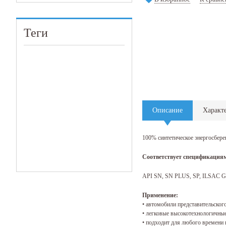
Теги
Описание
Характ
100% синтетическое энергосбер
Соответствует спецификациям
API SN, SN PLUS, SP, ILSAC G
Применение:
• автомобили представительско
• легковые высокотехнологичны
• подходит для любого времени 