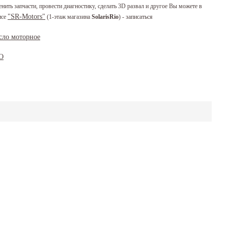
енить запчасти, провести диагностику, сделать 3D развал и другое Вы можете в
"SR-Motors"
исе
(1-этаж магазина
SolarisRio
) - записаться
сло моторное
О