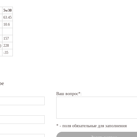
5w30
63.45
10.6
157
)
228
-35
ре
Ваш вопрос*:
* - поля обязательные для заполнения