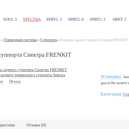
SOUL 3
SPECTRA
SPRTG 3
SPRTG 4
SPRTG 5
SRNT 2
)
Тормозная система
Суппорта
»
»
»
Поршень заднего суппорта Спектра FRENKIT
суппорта Спектра FRENKIT
Установка:
Заме
ию
Печать
Артикул:
P344101
другое Вы можете
Категория:
Су
еристики
Отзывы
(
0
)