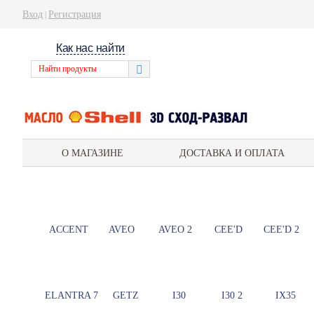
Вход
Регистрация
|
Как нас найти
О МАГАЗИНЕ
ДОСТАВКА И ОПЛАТА
ACCENT
AVEO
AVEO 2
CEE'D
CEE'D 2
ELANTRA 7
GETZ
I30
I30 2
IX35