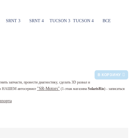
SRNT 3
SRNT 4
TUCSON 3
TUCSON 4
ВСЕ
В КОРЗИНУ
нить запчасти, провести диагностику, сделать 3D развал и
"SR-Motors"
 в НАШЕМ автосервисе
(1-этаж магазина
SolarisRio
) - записаться
ппорта