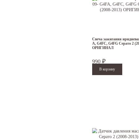
Свеча зажигания иридиева
A, G4FC, G4FG Серато 2 (20
ОРИГИНАЛ
990
₽