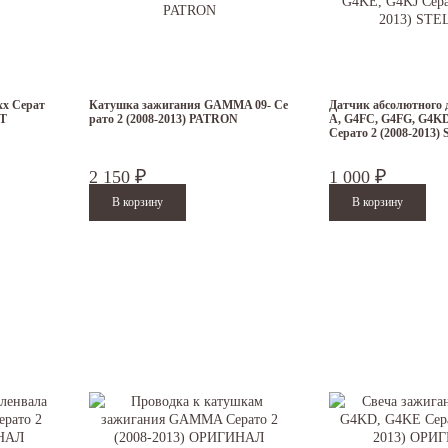
xx Серат
Катушка зажигания GAMMA 09- Се
Датчик абсолютного 
ET
рато 2 (2008-2013) PATRON
A, G4FC, G4FG, G4K
Серато 2 (2008-2013
2 150
1 000
₽
₽