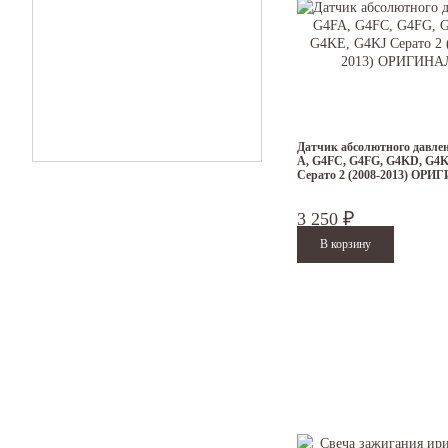
Датчик абсолютного давле
A, G4FC, G4FG, G4KD, G4
Серато 2 (2008-2013) ОР
3 250
₽