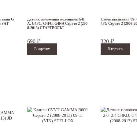
игания G
Датчик положения коленвала G4F
Свеча зажигания 09-
) SAT
A, G4FC, G4FG, G4NA Серато 2 (200
4FG Серато 2 (2008-
8-2013) СТАРТВОЛЬТ
690
320
₽
₽