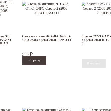
ния G4F
Свеча зажигания 09- G4FA, G4FC, G
Клапан CVVT GAMMA
KE, G4KJ
4FG Серато 2 (2008-2013) DENSO TT
о 2 (2008-2013) 11- 
ИГИНАЛ
Л
550
₽