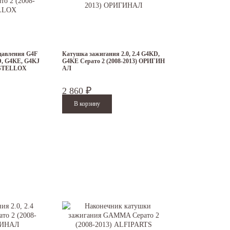
давления G4F
Катушка зажигания 2.0, 2.4 G4KD,
D, G4KE, G4KJ
G4KE Серато 2 (2008-2013) ОРИГИН
) STELLOX
АЛ
2 860
₽