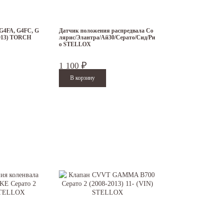
 G4FA, G4FC, G
Датчик положения распредвала Со
2013) TORCH
лярис/Элантра/Ай30/Серато/Сид/Ри
о STELLOX
1 100
₽