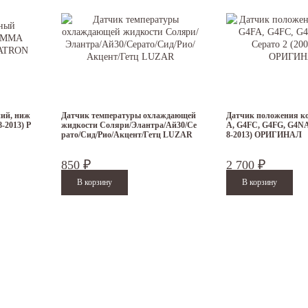
ий, ниж
Датчик температуры охлаждающей
Датчик положения к
-2013) P
жидкости Соляри/Элантра/Ай30/Се
A, G4FC, G4FG, G4NA
рато/Сид/Рио/Акцент/Гетц LUZAR
8-2013) ОРИГИНАЛ
850
2 700
₽
₽