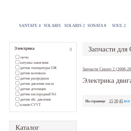
SANTAFE 4
SOLARIS
SOLARIS 2
SONATA 8
SOUL 2
Запчасти для 
Электрика
свечи
катушка зажигания
датчик температуры ОЖ
Запчасти Серато 2 (2008-20
датчик коленвала
датчик распредвала
Электрика двиг
датчик давления масла
датчик детонации
датчик кислородный №1
датчик абс. давления
15
30
45
все
На странице
клапан CVVT
Каталог