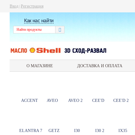
Вход
Регистрация
|
Как нас найти
О МАГАЗИНЕ
ДОСТАВКА И ОПЛАТА
ACCENT
AVEO
AVEO 2
CEE'D
CEE'D 2
ELANTRA 7
GETZ
I30
I30 2
IX35