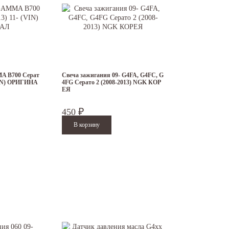
 B700 Серат
Свеча зажигания 09- G4FA, G4FC, G
(VIN) ОРИГИНА
4FG Серато 2 (2008-2013) NGK КОР
ЕЯ
450
₽