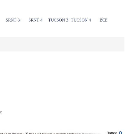
SRNT 3
SRNT 4
TUCSON 3
TUCSON 4
ВСЕ
е.