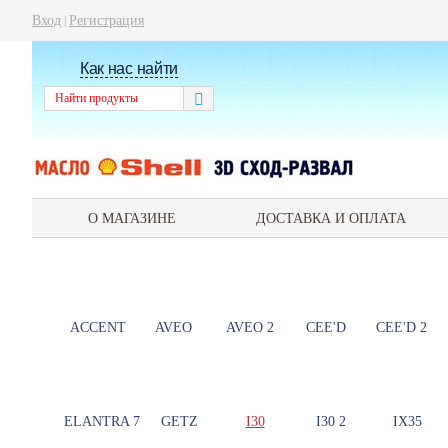
Вход
Регистрация
|
Как нас найти
О МАГАЗИНЕ
ДОСТАВКА И ОПЛАТА
ACCENT
AVEO
AVEO 2
CEE'D
CEE'D 2
ELANTRA 7
GETZ
I30
I30 2
IX35