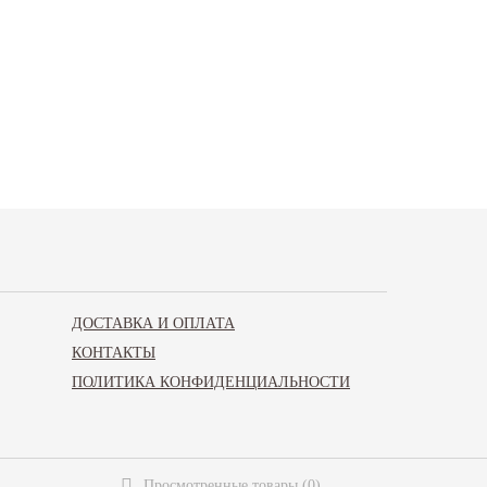
йбу или иные составляющие тормозной системы.
Купить
необходимые товары для
частей для своего корейского автомобиля. Только качественные оригинальные
ДОСТАВКА И ОПЛАТА
КОНТАКТЫ
ПОЛИТИКА КОНФИДЕНЦИАЛЬНОСТИ
Просмотренные товары
(
0
)