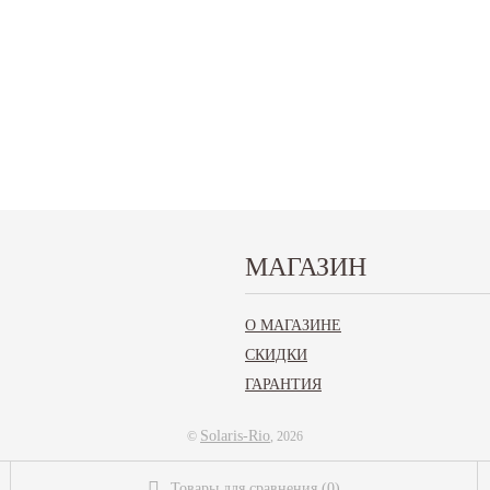
о получить консультацию. Квалифицированные сотрудники подберут для вас шланг, ша
инске
теперь можно в один клик.
Обращайтесь к нам в компанию для приобретения зап
ценам
для корейских авто: Дэу (Daewoo), Шевроле (Chevrolet), Хендай (Hyundai), Киа (Kia)
МАГАЗИН
О МАГАЗИНЕ
СКИДКИ
ГАРАНТИЯ
Solaris-Rio
©
, 2026
Товары для сравнения
(
0
)