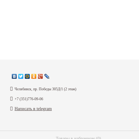
Через
интернет - магазин
можн
корейского автомобиля в
Челяб
запчасти по привлекательным 
SolarisRio.ru магазин запчастей 
Челябинск, пр. Победы 305Д/1 (2 этаж)
+7 (351)776-09-06
Написать в telegram
Товары в избранном
(
0
)