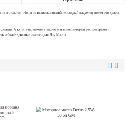
из его систем. Но из-за нехватки знаний не каждый владелец может это делать.
т долить. А купить их можно в нашем магазине, который распространяет
так и более дешевые аналоги для Дэу Матиз.
 автомобиль, тем чаще появляется необходимость в доливке жидкостей.
чие и состояние, в котором находится масло в коробке.
 нормальная работа рулевого колеса просто невозможна.
сутствий скажет сам автомобиль своей работой.
мозная жидкость, трансмиссионное масло.
 все больше отдается торговой марке shell helix.
нте.
интернет-магазин. Наши специалисты помогут сделать вам правильный выбор, а