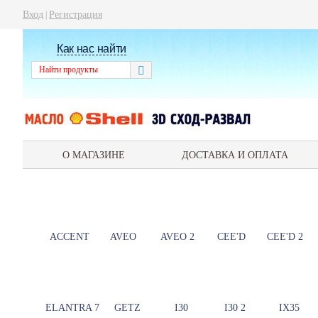
Вход
Регистрация
|
Как нас найти
О МАГАЗИНЕ
ДОСТАВКА И ОПЛАТА
ACCENT
AVEO
AVEO 2
CEE'D
CEE'D 2
ELANTRA 7
GETZ
I30
I30 2
IX35