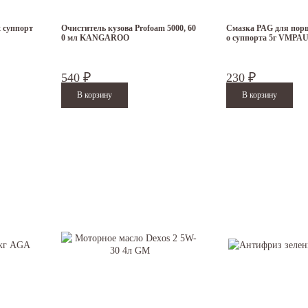
аш
интернет магазин
все необходимое для обслуживания автомобиля. Сделать это м
 суппорт
Очиститель кузова Profoam 5000, 60
Смазка PAG для пор
0 мл KANGAROO
о суппорта 5г VMPA
ется
трансмиссионное
и
моторное масло
для Дэу Матиз. Представленные товары прош
540
230
₽
₽
что у нас в
Челябинске:
и других жидкостей для авто;
цены на рынке;
альный подход к клиенту.
лярная по всему миру масляная жидкость, обеспечивающая бесперебойную работу автом
ной цене
еется
антифриз
, который является крайне популярным расходным материалом для двига
дением.
ные
очистители
, имеющие приятный аромат и устраняющие неприятные запахи из салона
автомобиль будет работать намного лучше.