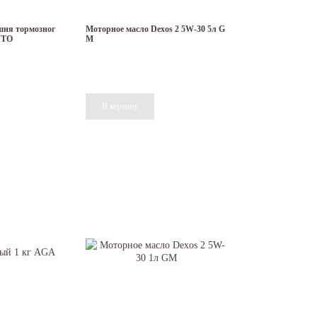
ожно буквально за пару кликов мышкой.
шня тормозног
Моторное масло Dexos 2 5W-30 5л G
UTO
M
ли все необходимые проверки и соответствуют установленным нормам.
обиля.
теля. Можете быть уверены в том, что позиция, приобретенная у нас, обеспечит
 авто.