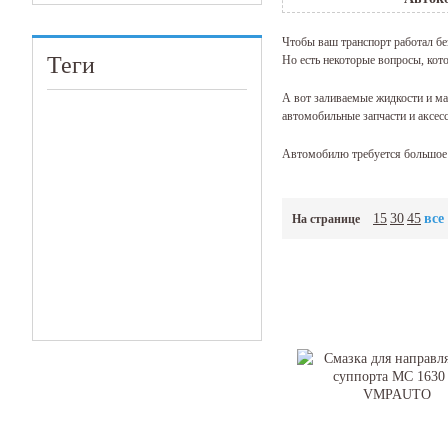
Чтобы ваш транспорт работал без
Теги
Но есть некоторые вопросы, кот
А вот заливаемые жидкости и ма
автомобильные запчасти и аксес
Автомобилю требуется большое 
Масло в двигателе стоит
Масло в мкпп и акпп тож
15
30
45
все
На странице
Также значение имеет св
Масло в автомат, а еще 
Среди нашей продукции 
Вся продукция нашего магазина с
Также большой популярностью п
Одним словом, если в Челябинск
цена вас приятно удивит.
Автохимия по п