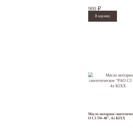
900
₽
Масло моторное синтетиче
O C3 5W-40", 4л KIXX