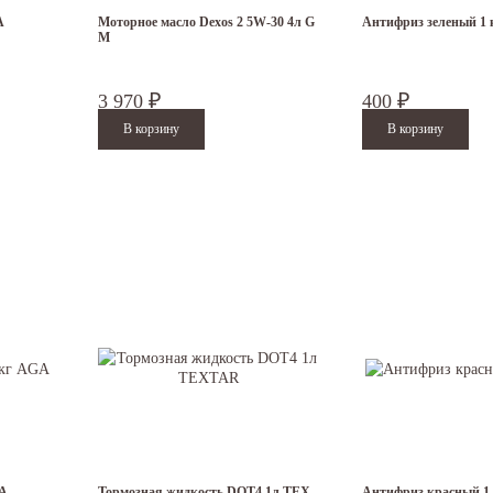
для корейских авто: Дэу (Daewoo), Шевроле (Chevrolet), Хендай (Hyundai), Киа (Kia)
A
Моторное масло Dexos 2 5W-30 4л G
Антифриз зеленый 1
M
3 970
400
₽
₽
GA
Тормозная жидкость DOT4 1л TEX
Антифриз красный 1