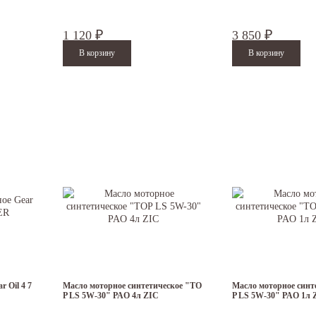
1 120
3 850
₽
₽
 Oil 4 7
Масло моторное синтетическое "TO
Масло моторное синт
P LS 5W-30" PAO 4л ZIC
P LS 5W-30" PAO 1л 