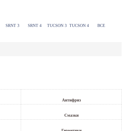
SRNT 3
SRNT 4
TUCSON 3
TUCSON 4
ВСЕ
Антифриз
Смазки
Герметики