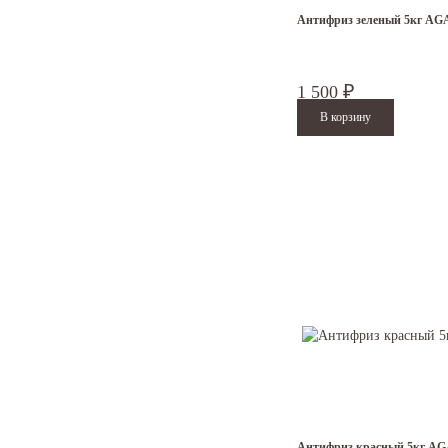
SolarisRio.ru магазин запчастей 
Антифриз зеленый 5кг AG
1 500
₽
Антифриз красный 5кг A