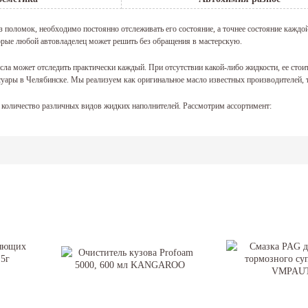
 поломок, необходимо постоянно отслеживать его состояние, а точнее состояние каждой 
орые любой автовладелец может решить без обращения в мастерскую.
сла может отследить практически каждый. При отсутствии какой-либо жидкости, ее стои
суары в Челябинске. Мы реализуем как оригинальное масло известных производителей, 
количество различных видов жидких наполнителей. Рассмотрим ассортимент:
 регулярно самостоятельно проверять. Стоит отметить, что чем дольше эксплуатируется
е не стоит отставлять без внимания. С регулярной периодичностью стоит проверять нали
оевременная замена такого наполнителя как жидкость гидроусилителя руля, без которой
и масло в гидроусилитель легко проверяется самостоятельно любым водителем и о его от
вы также найдете необходимую для работы авто: охлаждающая жидкость, антифриз, тор
оответствует всем стандартам и имеет высокое качество. В последнее время предпочтение
ользуются жидкости гур, которые в нашем магазине представлены в широком ассортиме
е вам потребовалось купить какие-либо запчасти в автомобиль, милости просим в наш 
ривлекательной цене