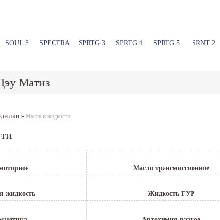
SOUL 3
SPECTRA
SPRTG 3
SPRTG 4
SPRTG 5
SRNT 2
Дэу Матиз
одники
»
Масла и жидкости
сти
моторное
Масло трансмиссионное
я жидкость
Жидкость ГУР
осметика
Автохимия разное