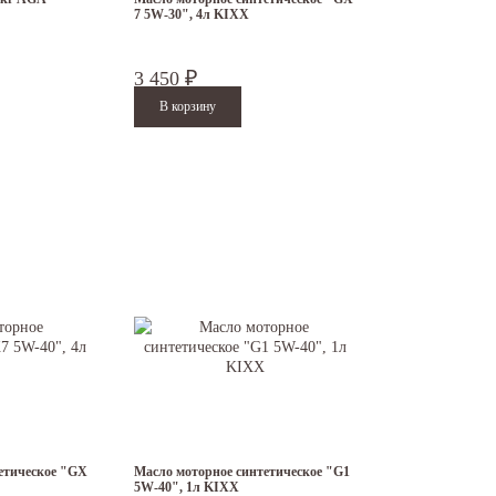
7 5W-30", 4л KIXX
3 450
₽
етическое "GX
Масло моторное синтетическое "G1
5W-40", 1л KIXX