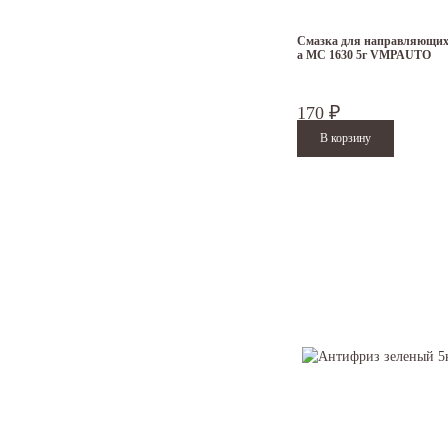
Мы предлагаем
купить
через н
Смазка для направляющих
а МС 1630 5г VMPAUTO
Масляные жидкости
В
наличии
магазина всегда име
170
₽
Вы можете быть уверены в том, 
высокое качество масла 
самые привлекательные 
исключительно индивиду
В продаже имеются только попу
Автохимия по прият
В нашем
интернет магазине
им
автомобиль достаточным охлаж
К покупке предлагаются различ
Вместе с нами ваш корейский 