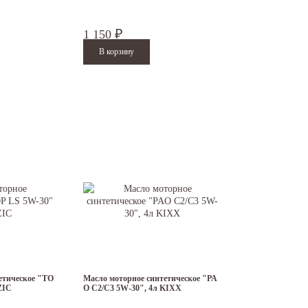
1 150
₽
етическое "TO
Масло моторное синтетическое "PA
ZIC
O C2/C3 5W-30", 4л KIXX