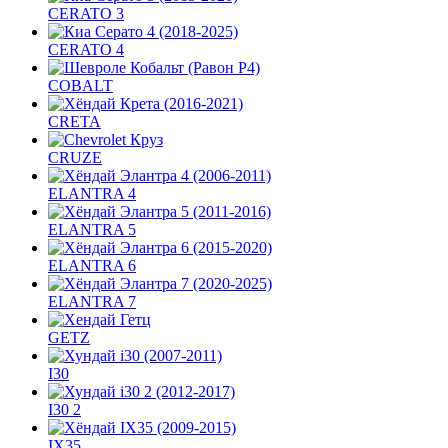
CERATO 3
CERATO 4
COBALT
CRETA
CRUZE
ELANTRA 4
ELANTRA 5
ELANTRA 6
ELANTRA 7
GETZ
I30
I30 2
IX35