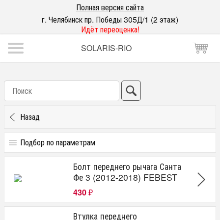
Полная версия сайта
г. Челябинск пр. Победы 305Д/1 (2 этаж)
Идёт переоценка!
SOLARIS-RIO
Назад
Подбор по параметрам
Подвеска
Болт переднего рычага Санта
сайлентблоки
Фе 3 (2012-2018) FEBEST
втулки стабилизатора
430
стойки стабилизатора
₽
ступичные
Втулка переднего