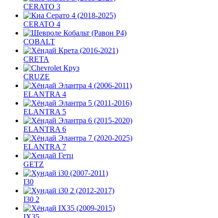
CERATO 3
CERATO 4
COBALT
CRETA
CRUZE
ELANTRA 4
ELANTRA 5
ELANTRA 6
ELANTRA 7
GETZ
I30
I30 2
IX35