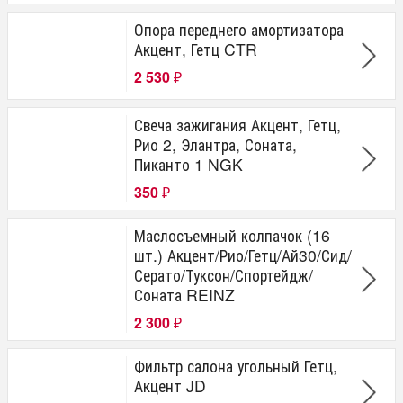
Опора переднего амортизатора
Акцент, Гетц CTR
2 530
₽
Свеча зажигания Акцент, Гетц,
Рио 2, Элантра, Соната,
Пиканто 1 NGK
350
₽
Маслосъемный колпачок (16
шт.) Акцент/Рио/Гетц/Ай30/Сид/
Серато/Туксон/Спортейдж/
Соната REINZ
2 300
₽
Фильтр салона угольный Гетц,
Акцент JD