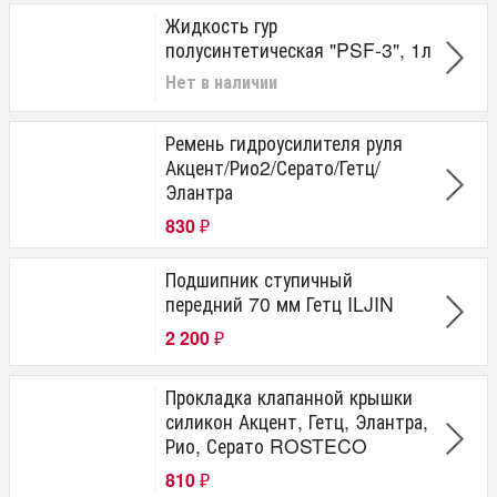
Жидкость гур
полусинтетическая "PSF-3", 1л
Нет в наличии
Ремень гидроусилителя руля
Акцент/Рио2/Серато/Гетц/
Элантра
830
₽
Подшипник ступичный
передний 70 мм Гетц ILJIN
2 200
₽
Прокладка клапанной крышки
силикон Акцент, Гетц, Элантра,
Рио, Серато ROSTECO
810
₽