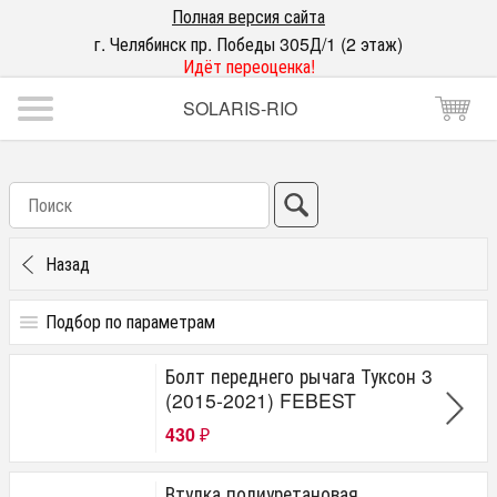
Полная версия сайта
г. Челябинск пр. Победы 305Д/1 (2 этаж)
Идёт переоценка!
SOLARIS-RIO
Назад
Подбор по параметрам
Подвеска
Болт переднего рычага Туксон 3
сайлентблоки
(2015-2021) FEBEST
шаровые
430
втулки стабилизатора
₽
стойки стабилизатора
ступичные
Втулка полиуретановая