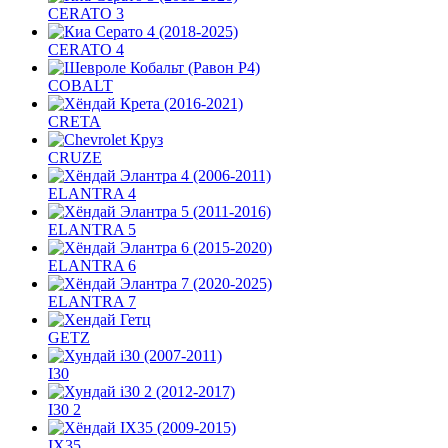
CERATO 3
CERATO 4
COBALT
CRETA
CRUZE
ELANTRA 4
ELANTRA 5
ELANTRA 6
ELANTRA 7
GETZ
I30
I30 2
IX35