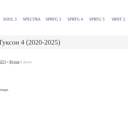
SOUL 3
SPECTRA
SPRTG 3
SPRTG 4
SPRTG 5
SRNT 2
Туксон 4 (2020-2025)
025)
Кузов
»
»
Двери
овара.