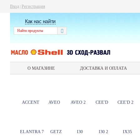
Вход
Регистрация
|
Как нас найти
О МАГАЗИНЕ
ДОСТАВКА И ОПЛАТА
ACCENT
AVEO
AVEO 2
CEE'D
CEE'D 2
ELANTRA 7
GETZ
I30
I30 2
IX35