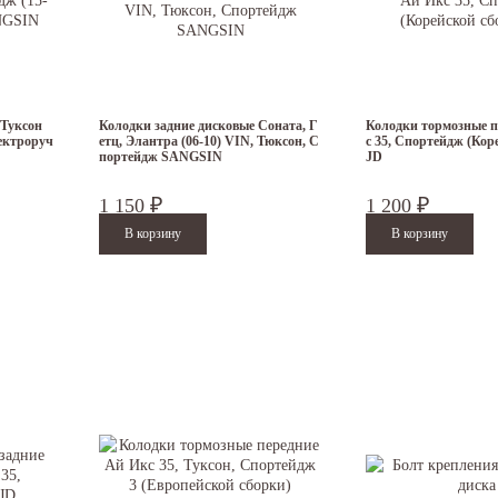
 Туксон
Колодки задние дисковые Соната, Г
Колодки тормозные п
лектроруч
етц, Элантра (06-10) VIN, Тюксон, С
с 35, Спортейдж (Кор
портейдж SANGSIN
JD
1 150
1 200
₽
₽