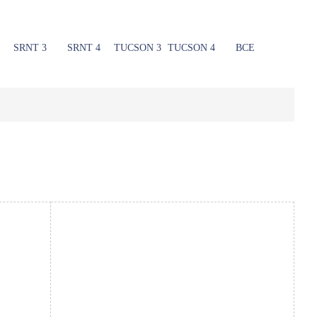
SRNT 3
SRNT 4
TUCSON 3
TUCSON 4
ВСЕ