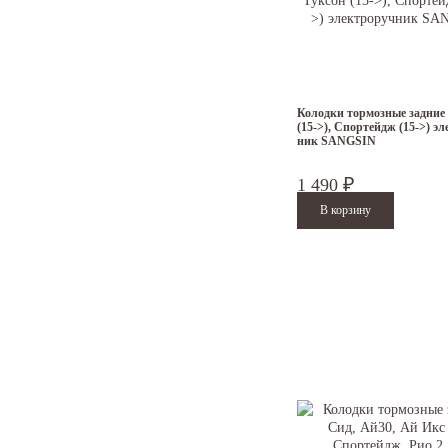
Колодки тормозные задние
(15->), Спортейдж (15->) э
ник SANGSIN
1 490
₽