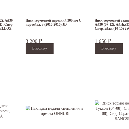
2), Ай30
Диск тормозной передний 300 мм С
Диск тормозной задни
WD, Спор
портейдж 3 (2010-2016) JD
Ай30 (07-12), АйИкс3
STELLOX
Спортейдж (10-15) 2
3 200
1 650
₽
₽