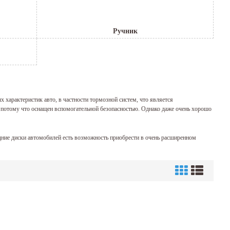
Ручник
 характеристик авто, в частности тормозной систем, что является
потому что оснащен вспомогательной безопасностью. Однако даже очень хорошо
едние диски автомобилей есть возможность приобрести в очень расширенном
ины есть возможность по нескольким свойствам и характеристикам. Вдруг при
ются износу по причине трения, отсюда следует, что без замены либо ремонта