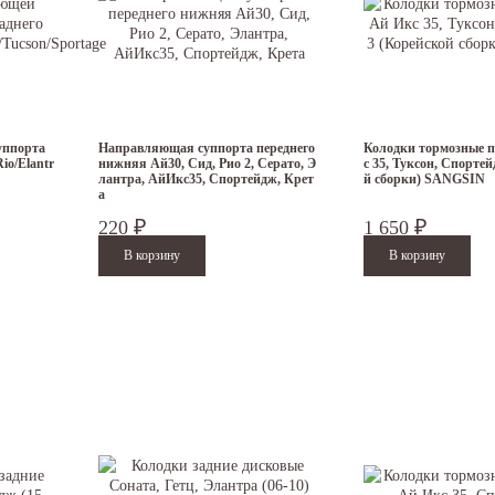
уппорта
Направляющая суппорта переднего
Колодки тормозные п
Rio/Elantr
нижняя Ай30, Сид, Рио 2, Серато, Э
с 35, Туксон, Спорте
лантра, АйИкс35, Спортейдж, Крет
й сборки) SANGSIN
а
220
1 650
₽
₽