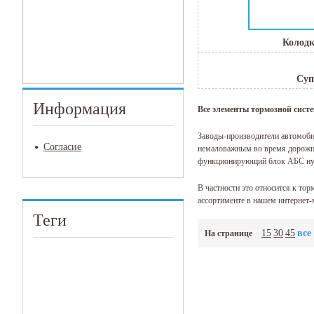
Колод
Суп
Информация
Все элементы тормозной систе
Заводы-производители автомобил
Согласие
немаловажным во время дорожно
функционирующий блок АБС нуж
В частности это относится к то
ассортименте в нашем интернет-
Теги
Причины поломок то
15
30
45
все
На странице
Причин, по которым может произ
торможении слышится поскрипыва
нельзя будет обойтись.
Причины поломок тормозной си