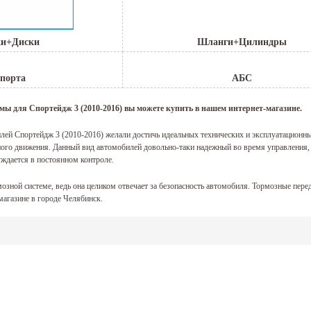
ки+Диски
Шланги+Цилиндры
порта
АБС
мы для Спортейдж 3 (2010-2016) вы можете купить в нашем интернет-магазине.
ей Спортейдж 3 (2010-2016) желали достичь идеальных технических и эксплуатационных
го движения. Данный вид автомобилей довольно-таки надежный во время управления, 
дается в постоянном контроле.
рмозной системе, ведь она целиком отвечает за безопасность автомобиля. Тормозные пер
магазине в городе Челябинск.
рмозных систем
ойти поломка системы тормозов, может существовать немного. Распознать данные прич
ние либо повизгивание, значит можно сказать, что стирается датчик АБС. Они подверга
стемы: