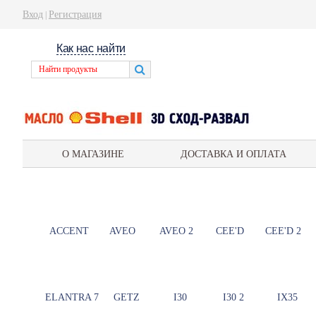
Вход
Регистрация
|
Как нас найти
О МАГАЗИНЕ
ДОСТАВКА И ОПЛАТА
ACCENT
AVEO
AVEO 2
CEE'D
CEE'D 2
ELANTRA 7
GETZ
I30
I30 2
IX35