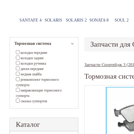
SANTAFE 4
SOLARIS
SOLARIS 2
SONATA 8
SOUL 2
Запчасти для 
Тормозная система
колодки передние
колодки задние
колодки ручника
Запчасти Спортейдж 3 (201
диски передние
медная шайба
Тормозная сист
ремкомплект тормозного
суппорта
направляющие тормозного
суппорта
смазка суппортов
Каталог