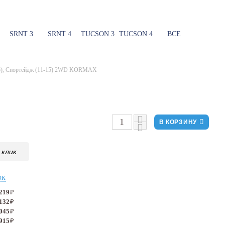
SRNT 3
SRNT 4
TUCSON 3
TUCSON 4
ВСЕ
15), Спортейдж (11-15) 2WD KORMAX
В КОРЗИНУ
 клик
ок
 219
₽
 132
₽
 045
₽
 915
₽