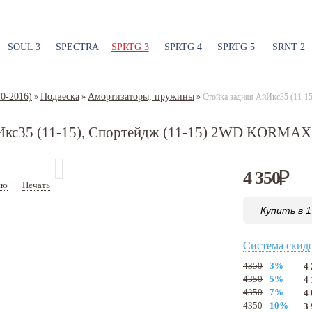
SOUL 3
SPECTRA
SPRTG 3
SPRTG 4
SPRTG 5
SRNT 2
0-2016)
Подвеска
Амортизаторы, пружины
»
»
»
Стойка задняя АйИкс35 (11-
йИкс35 (11-15), Спортейдж (11-15) 2WD KORMAX
4 350
₽
ию
Печать
Артикул:
KMA012
Купить в 1
Система скид
4350
3%
4
4350
5%
4
4350
7%
4
4350
10%
3