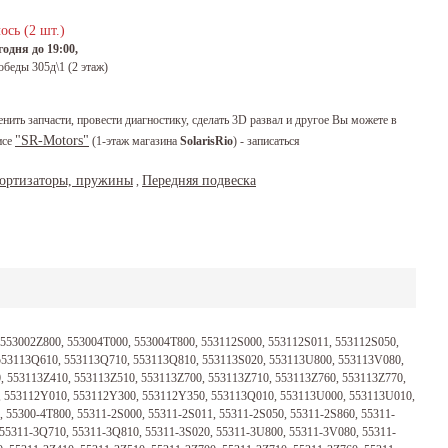
ось (2 шт.)
одня до 19:00,
обеды 305д\1 (2 этаж)
енить запчасти, провести диагностику, сделать 3D развал и другое Вы можете в
"SR-Motors"
исе
(1-этаж магазина
SolarisRio
) - записаться
ортизаторы, пружины
Передняя подвеска
,
н 553002Z800, 553004T000, 553004T800, 553112S000, 553112S011, 553112S050,
 553113Q610, 553113Q710, 553113Q810, 553113S020, 553113U800, 553113V080,
 553113Z410, 553113Z510, 553113Z700, 553113Z710, 553113Z760, 553113Z770,
, 553112Y010, 553112Y300, 553112Y350, 553113Q010, 553113U000, 553113U010,
55300-4T800, 55311-2S000, 55311-2S011, 55311-2S050, 55311-2S860, 55311-
 55311-3Q710, 55311-3Q810, 55311-3S020, 55311-3U800, 55311-3V080, 55311-