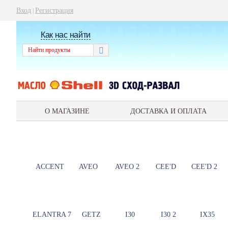
Вход
Регистрация
|
Как нас найти
О МАГАЗИНЕ
ДОСТАВКА И ОПЛАТА
ACCENT
AVEO
AVEO 2
CEE'D
CEE'D 2
ELANTRA 7
GETZ
I30
I30 2
IX35