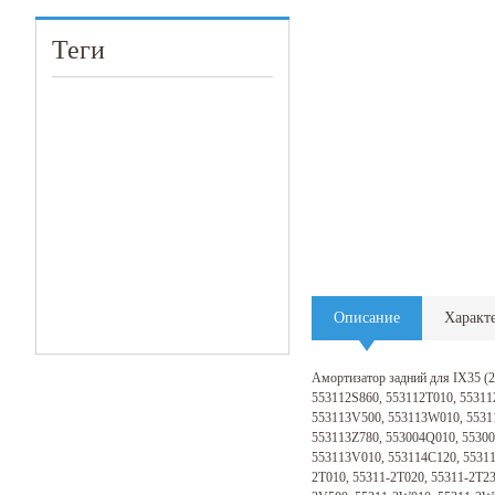
Теги
Описание
Характ
Амортизатор задний для IX35 (
553112S860, 553112T010, 55311
553113V500, 553113W010, 55311
553113Z780, 553004Q010, 5530
553113V010, 553114C120, 55311
2T010, 55311-2T020, 55311-2T2