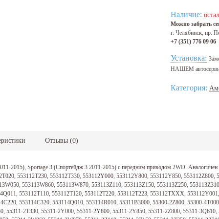
Наличие:
остал
Можно забрать сег
г. Челябинск, пр. П
+7 (351) 776 09 06
Установка:
Зам
НАШЕМ автосерв
Категория:
Ам
еристики
Отзывы
(
0
)
2011-2015), Sportage 3 (Спортейдж 3 2011-2015) с передним приводом 2WD. Аналогиче
2T020, 553112T230, 553112T330, 553112Y000, 553112Y800, 553112Y850, 553112Z800,
3W050, 553113W860, 553113W870, 553113Z110, 553113Z150, 553113Z250, 553113Z310,
04Q011, 553112T110, 553112T120, 553112T220, 553112T223, 553112TXXX, 553112Y001
4C220, 553114C320, 553114Q010, 553114R010, 55311B3000, 55300-2Z800, 55300-4T000, 
30, 55311-2T330, 55311-2Y000, 55311-2Y800, 55311-2Y850, 55311-2Z800, 55311-3Q610,