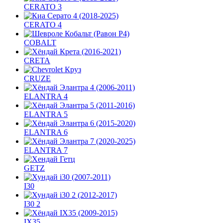
CERATO 3
CERATO 4
COBALT
CRETA
CRUZE
ELANTRA 4
ELANTRA 5
ELANTRA 6
ELANTRA 7
GETZ
I30
I30 2
IX35